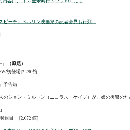
内容は、（1/2全米興行トップ10）にて
スピーチ』ベルリン映画祭の記者会見も行列！
日
ー』（原題）
) NEW/初登場[2,290館]
』予告編
人のジョン・ミルトン（ニコラス・ケイジ）が、娘の復讐のた
ト』
) 公開8週目 [2,072 館]