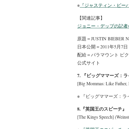
※
『ジャスティン・ビーバ
【関連記事】
ジョニー・デップの記者
原題＝JUSTIN BIEBER N
日本公開＝2011年5月7日
配給＝パラマウント ピク
公式サイト
7. 『ビッグママーズ
[Big Mommas: Like Fathe
※ 『ビッグママーズ：ラ
8.『英国王のスピーチ』
[The Kings Speech] (Wei