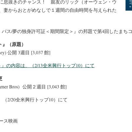
に息抜きのチャンス！ 親友のリック（オーウェン・ウ
、妻からおとがめなしで１週間の自由時間を与えられた
]『ホール・パス/夢の独身許可証＜期間限定＞』の邦題で第4回したま
ト』（原題）
isney) 公開 3週目 [3,037 館]
』の内容は、（2/13全米興行トップ10）にて
更
/Warner Bros) 公開２週目 [3,043 館]
（2/20全米興行トップ10）にて
ース映画