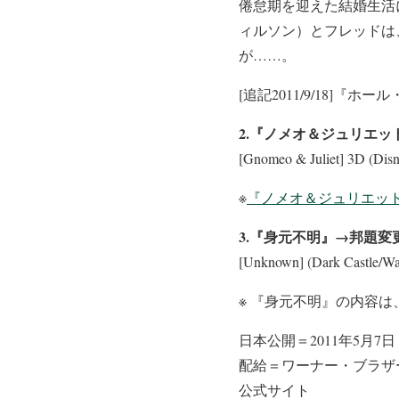
倦怠期を迎えた結婚生活
ィルソン）とフレッドは
が……。
[追記2011/9/18
2.『ノメオ＆ジュリエッ
[Gnomeo & Juliet] 3D (D
※
『ノメオ＆ジュリエット
3.『身元不明』→邦題変
[Unknown] (Dark Castle
※ 『身元不明』の内容は、
日本公開＝2011年5月7日
配給＝ワーナー・ブラザ
公式サイト