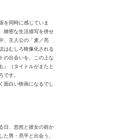
張を同時に感じていま
、緻密な生活描写を併せ
中、主人公の「麦／亮
説はむしろ映像化される
トの出会いを、この上な
も』（タイトルがまたと
ろです。
く面白い映画になるでし
る日、忽然と彼女の前か
した男・亮平と出会う。