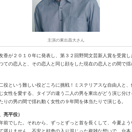
主演の東出昌大さん
友香が２０１０年に発表し、第３２回野間文芸新人賞を受賞し
つての恋人と、その恋人と同じ顔をした現在の恋人との間で揺
二役という難しい役どころに挑戦！ミステリアスな自由人と、
じ女性を愛する、タイプの違う二人の男を東出がどう演じ分け
たりの男の間で揺れ動く女性の９年間を体当たりで演じる。
、亮平役）
年前でした。それから、ずっとずっと首を長くして、今夏よう
て堪りません。不安と好奇の入り混じった複雑な想いで、台本