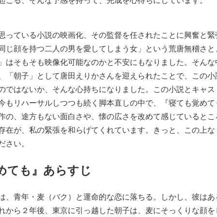
思っている小説の映画化、その監督を任されたことに興奮と緊
同じ顔を持つ二人の男を愛してしまう女」という荒唐無稽さと
」はそもそも映像化可能なのかと不安にもなりました。そんな
、「朝子」として唐田えりかさんを迎えられたことで、この小
のではないか、そんな心持ちになりました。この小説とキャス
今もリハーサルしつつも続く脚本直しの中で、『寝ても覚めて
作の、途方もない面白さや、懐の広さを改めて感じているとこ
存在が、私の緊張を和らげてくれています。きっと、この上な
ださい。
めても』あらすじ
は、青年・麦（バク）と運命的な恋に落ちる。しかし、彼はあ
れから２年後、東京に引っ越した朝子は、麦にそっくりな顔を