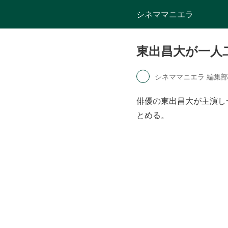
シネママニエラ
東出昌大が一人
シネママニエラ 編集部
俳優の東出昌大が主演し
とめる。