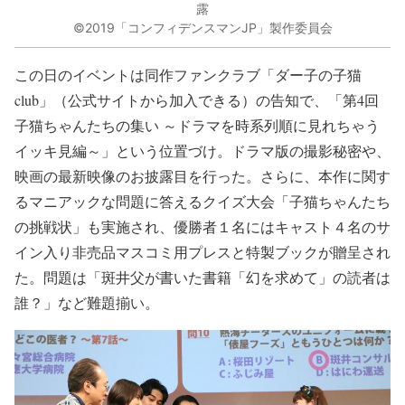
露
©2019「コンフィデンスマンJP」製作委員会
この日のイベントは同作ファンクラブ「ダー子の子猫
club」（公式サイトから加入できる）の告知で、「第4回
子猫ちゃんたちの集い ～ドラマを時系列順に見れちゃう
イッキ見編～」という位置づけ。ドラマ版の撮影秘密や、
映画の最新映像のお披露目を行った。さらに、本作に関す
るマニアックな問題に答えるクイズ大会「子猫ちゃんたち
の挑戦状」も実施され、優勝者１名にはキャスト４名のサ
イン入り非売品マスコミ用プレスと特製ブックが贈呈され
た。問題は「斑井父が書いた書籍「幻を求めて」の読者は
誰？」など難題揃い。