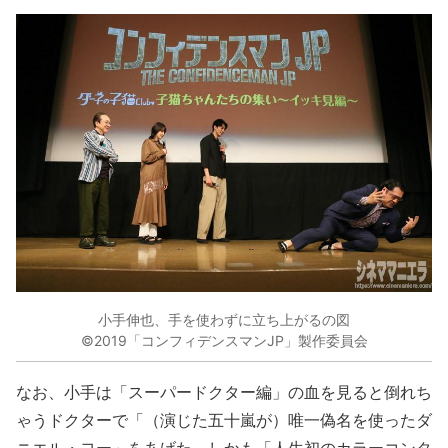
小手伸也、手を使わずに立ち上がるの図
©2019「コンフィデンスマンJP」製作委員会
なお、小手は「スーパードクター編」の血を見ると倒れち
ゃうドクターで「（演じた五十嵐が）唯一偽名を使ったダ
ニエル・ヨー」をあげた。しかも「人生初のカラーコンタ