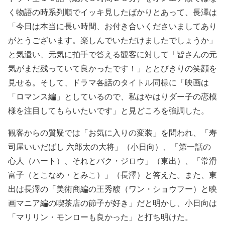
く物語の時系列順でイッキ見したばかりとあって、長澤は
「今日は本当に長い時間、お付き合いくださいましてあり
がとうございます。楽しんでいただけましたでしょうか」
と気遣い、元気に拍手で答える観客に対して「皆さんの元
気がまだ残っていて良かったです！」ととびきりの笑顔を
見せる。そして、ドラマ各話のタイトル同様に「映画は
「ロマンス編」としているので、私はやはりダー子の恋模
様を注目してもらいたいです」と見どころを強調した。
観客からの質疑では「お気に入りの変装」を問われ、「寿
司屋いいだばし 六郎太の大将」（小日向）、「第一話の
心人（ハート）、それとパク・ジロウ」（東出）、「常滑
富子（とこなめ・とみこ）」（長澤）と答えた。また、東
出は長澤の「美術商編の王秀馥（ワン・ショウフー）と映
画マニア編の喫茶店の節子が好き」だと明かし、小日向は
「マリリン・モンローも良かった」と打ち明けた。