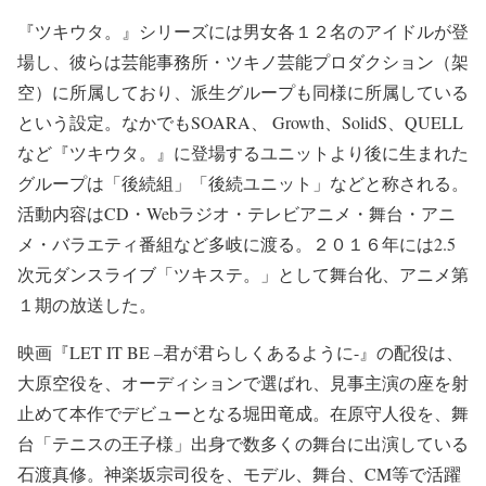
『ツキウタ。』シリーズには男女各１２名のアイドルが登
場し、彼らは芸能事務所・ツキノ芸能プロダクション（架
空）に所属しており、派生グループも同様に所属している
という設定。なかでもSOARA、 Growth、SolidS、QUELL
など『ツキウタ。』に登場するユニットより後に生まれた
グループは「後続組」「後続ユニット」などと称される。
活動内容はCD・Webラジオ・テレビアニメ・舞台・アニ
メ・バラエティ番組など多岐に渡る。２０１６年には2.5
次元ダンスライブ「ツキステ。」として舞台化、アニメ第
１期の放送した。
映画『LET IT BE –君が君らしくあるように-』の配役は、
大原空役を、オーディションで選ばれ、見事主演の座を射
止めて本作でデビューとなる堀田竜成。在原守人役を、舞
台「テニスの王子様」出身で数多くの舞台に出演している
石渡真修。神楽坂宗司役を、モデル、舞台、CM等で活躍