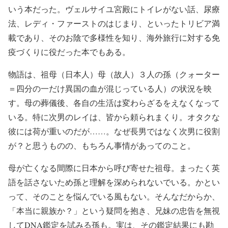
いう本だった。ヴェルサイユ宮殿にトイレがない話、尿療
法、レディ・ファーストのはじまり、といったトリビア満
載であり、そのお陰で多様性を知り、海外旅行に対する免
疫づくりに役だった本でもある。
物語は、祖母（日本人）母（故人）３人の孫（クォーター
＝四分の一だけ異国の血が混じっている人）の状況を映
す。母の葬儀後、各自の生活は変わらざるをえなくなって
いる。特に次男のレイは、皆から頼られまくり。オタクな
彼には荷が重いのだが……。なぜ長男ではなく次男に役割
が？と思うものの、もちろん事情があってのこと。
母が亡くなる間際に日本から呼び寄せた祖母。まったく英
語を話さないため孫と理解を深められないでいる。かとい
って、そのことを悩んでいる風もない。そんなだからか、
「本当に親族か？」という疑問を抱き、兄妹の忠告を無視
してDNA鑑定を試みる孫も。実は、その鑑定結果にも勘