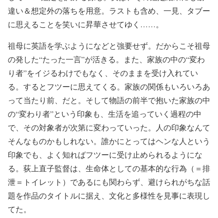
違い＆想定外の落ちを用意。ラストも含め、一見、タブー
に思えることを笑いに昇華させてゆく……。
祖母に英語を学ぶようになどと強要せず。だからこそ祖母
の発した“たった一言”が活きる。また、家族の中の“変わ
り者”をイジるわけでもなく、そのままを受け入れてい
る。するとフツーに思えてくる。家族の関係もいろいろあ
って当たり前、だと。そして物語の前半で抱いた家族の中
の“変わり者”という印象も、生活を追っていく過程の中
で、その対象者が次第に変わっていった。人の印象なんて
そんなものかもしれない。誰かにとってはヘンな人という
印象でも、よく知ればフツーに受け止められるようにな
る。荻上直子監督は、生命体としての基本的な行為（＝排
泄＝トイレット）であるにも関わらず、避けられがちな話
題を作品のタイトルに据え、文化と多様性を見事に表現し
てた。