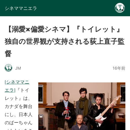
シネママニエラ
【溺愛×偏愛シネマ】『トイレット』
独自の世界観が支持される荻上直子監
督
JM
16年前
[シネママニ
エラ]
『トイ
レット』は、
カナダを舞台
にし、日本人
のばーちゃん