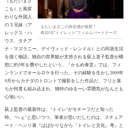
（もたいまさ
こも）と風変
わりな外国人
の３兄妹（ア
もたいまさこの存在感が抜群！
レックス・ハ
©2010″トイレット”フィルムパートナーズ
ウス、タチア
ナ・マズラニー、デイヴィッド・レンドル）との同居生活
を描く物語。独自の世界観が支持される荻上直子監督が構
想に約5年を費やしたという。『かもめ食堂』では、フィ
ンランドでオールロケを行った、その経験を生かし2009年
9月からカナダのトロントで撮影をした作品だ。フリと落
ちが何度も組み込まれ、独特のゆるーい雰囲気がなんとも
心地いい。
荻上監督の最新作は、“トイレ”がモチーフだと知った
時。“へぇ”と思いつつ、筆者が思いだしたのは、スチュア
ート・ヘンリ著『はばかりながら「トイレと文化」考』と