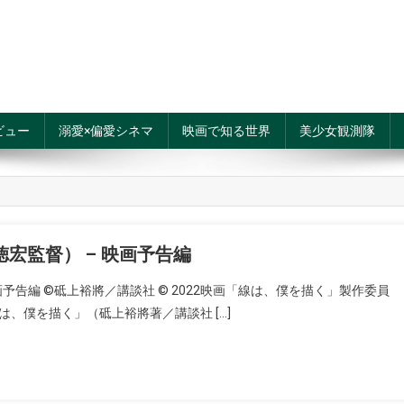
ビュー
溺愛×偏愛シネマ
映画で知る世界
美少女観測隊
宏監督） – 映画予告編
予告編 ©砥上裕將／講談社 © 2022映画「線は、僕を描く」製作委員
、僕を描く」（砥上裕將著／講談社 […]