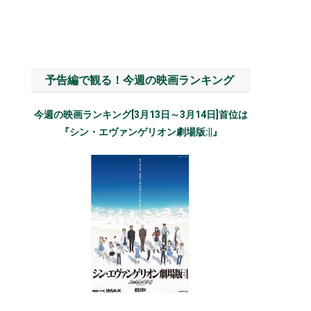
予告編で観る！今週の映画ランキング
今週の映画ランキング[3月13日～3月14日]首位は
『シン・エヴァンゲリオン劇場版:||』