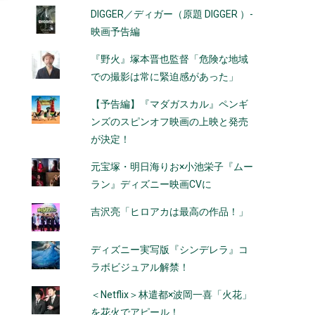
DIGGER／ディガー（原題 DIGGER ）-
映画予告編
『野火』塚本晋也監督「危険な地域
での撮影は常に緊迫感があった」
【予告編】『マダガスカル』ペンギ
ンズのスピンオフ映画の上映と発売
が決定！
元宝塚・明日海りお×小池栄子『ムー
ラン』ディズニー映画CVに
吉沢亮「ヒロアカは最高の作品！」
ディズニー実写版『シンデレラ』コ
ラボビジュアル解禁！
＜Netflix＞林遣都×波岡一喜「火花」
を花火でアピール！