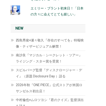
エミリー・ブラント初来日！「日本
の方々に会えてとても嬉しい」
NEW
西島秀俊×瀬々敬久『存在のすべてを』特報映
像・ティザービジュアル解禁！
南沙良『マジカル・シークレット・ツアー』
ライジング・スター賞を受賞！
スピルバーグ監督『ディスクロージャー・デ
イ』（原題 Disclosure Day ）語る
2026年秋『ONE PIECE』公式ストアが米国ロ
サンゼルス初出店！
中村倫也×ムロツヨシ『君のクイズ』監督演出