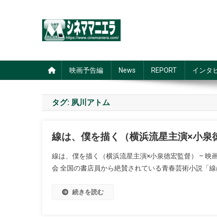
Skip
to
content
シネママニエラ
映画予告編
News
REPORT
インタ
タグ:
夙川アトム
線は、僕を描く（横浜流星主演×小泉徳
線は、僕を描く（横浜流星主演×小泉徳宏監督） – 映画
会 全国の書店員から絶賛されている青春芸術小説「線は
続きを読む