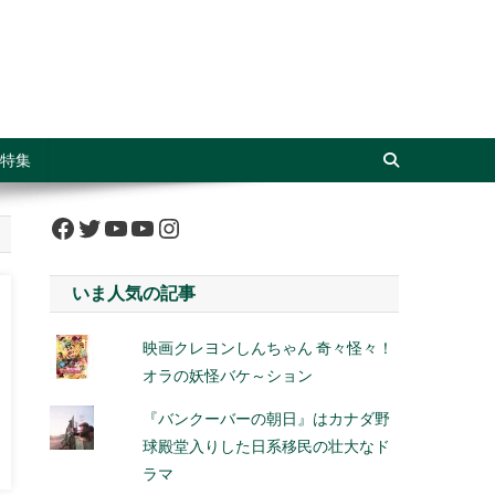
特集
Facebook
Twitter
YouTube
YouTube
Instagram
いま人気の記事
映画クレヨンしんちゃん 奇々怪々！
オラの妖怪バケ～ション
『バンクーバーの朝日』はカナダ野
球殿堂入りした日系移民の壮大なド
ラマ