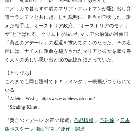
アメリカで暮らす82歳のマリア・アルトマンが駆け出し弁
護士ランディと共に起こした裁判に、世界が仰天した。訴
えた相手は、オーストリア政府。“オーストリアのモナリ
ザ”と呼ばれる、クリムトが描いたマリアの伯母の肖像画
「黄金のアデーレ」の返還を求めてのものだった。その名
画には、ナチスに運命を翻弄されたマリアと彼女を取り巻
く人々の美しい思い出と涙の記憶が詰まっていた。
【とりびあ】
これまでも同じ題材でドキュメンタリー映画がつくられて
いる
『Adele’s Wish』http://www.adeleswish.com/
『Stealing Klimt』
『黄金のアデーレ 名画の帰還』
作品情報
／
予告編
／
日本
版ポスター
／
場面写真
／
原作・関連