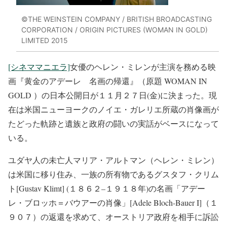
©THE WEINSTEIN COMPANY / BRITISH BROADCASTING
CORPORATION / ORIGIN PICTURES (WOMAN IN GOLD)
LIMITED 2015
[シネママニエラ]
女優のヘレン・ミレンが主演を務める映
画『黄金のアデーレ 名画の帰還』（原題 WOMAN IN
GOLD ）の日本公開日が１１月２７日(金)に決まった。現
在は米国ニューヨークのノイエ・ガレリエ所蔵の肖像画が
たどった軌跡と遺族と政府の闘いの実話がベースになって
いる。
ユダヤ人の未亡人マリア・アルトマン（ヘレン・ミレン）
は米国に移り住み、一族の所有物であるグスタフ・クリム
ト[Gustav Klimt] (１８６２–１９１８年)の名画「アデー
レ・ブロッホ＝バウアーの肖像」[Adele Bloch-Bauer I]（１
９０７）の返還を求めて、オーストリア政府を相手に訴訟