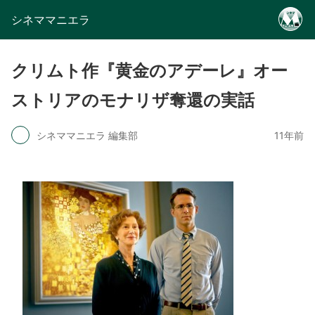
シネママニエラ
クリムト作『黄金のアデーレ』オー
ストリアのモナリザ奪還の実話
シネママニエラ 編集部
11年前