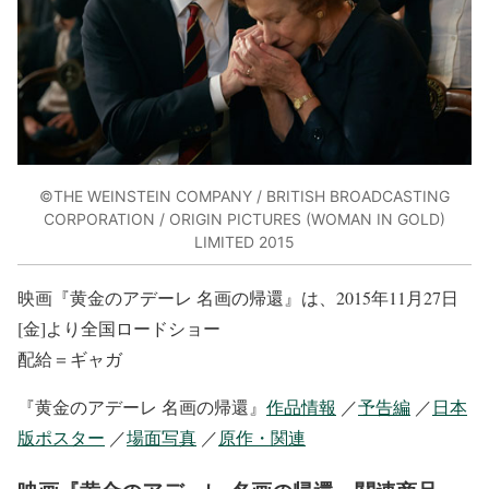
©THE WEINSTEIN COMPANY / BRITISH BROADCASTING
CORPORATION / ORIGIN PICTURES (WOMAN IN GOLD)
LIMITED 2015
映画『黄金のアデーレ 名画の帰還』は、2015年11月27日
[金]より全国ロードショー
配給＝ギャガ
『黄金のアデーレ 名画の帰還』
作品情報
／
予告編
／
日本
版ポスター
／
場面写真
／
原作・関連