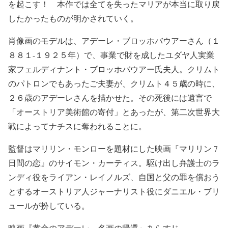
を起こす！ 本作では全てを失ったマリアが本当に取り戻
したかったものが明かされていく。
肖像画のモデルは、アデーレ・ブロッホバウアーさん（１
８８１-１９２５年）で、事業で財を成したユダヤ人実業
家フェルディナント・ブロッホバウアー氏夫人。クリムト
のパトロンでもあったご夫妻が、クリムト４５歳の時に、
２６歳のアデーレさんを描かせた。その死後には遺言で
「オーストリア美術館の寄付」とあったが、第二次世界大
戦によってナチスに奪われることに。
監督はマリリン・モンローを題材にした映画『マリリン 7
日間の恋』のサイモン・カーティス。駆け出し弁護士のラ
ンディ役をライアン・レイノルズ、自国と父の罪を償おう
とするオーストリア人ジャーナリスト役にダニエル・ブリ
ュールが扮している。
映画『黄金のアデーレ 名画の帰還』あらすじ