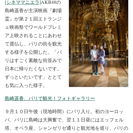
[シネママニエラ]
AKB48の
島崎遥香が主演映画『劇場
霊』が第２１回エトランジ
ェ映画祭でワールドプレミ
ア上映されることにあわせ
て渡仏し、パリの街を観光
する様子を公開した。「パ
リはすごく素敵な街並みで
日本に帰りたくないです。
ずっといたいです」ととて
も気に入った様子。
島崎遥香、パリで観光！フォトギャラリー
９月１０日午後（現地時間）にパリ入り。初のヨーロッ
パ、パリに島崎は大興奮で、翌１１日昼にはエッフェル
塔、オペラ座、シャンゼリゼ通りと観光地を巡り、パリの