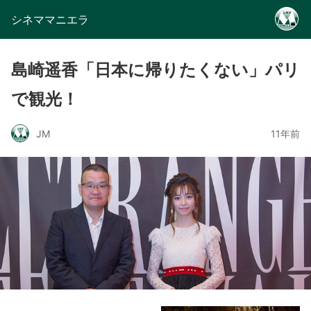
シネママニエラ
島崎遥香「日本に帰りたくない」パリ
で観光！
JM
11年前