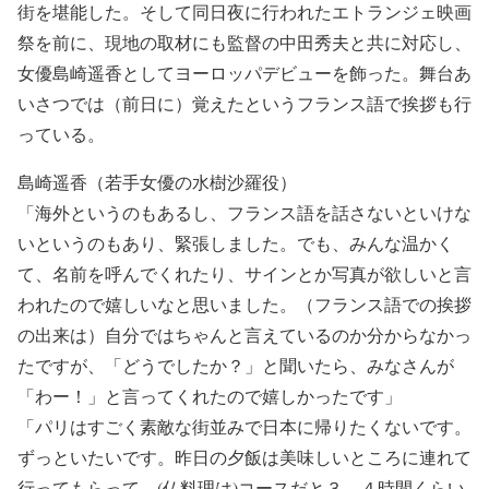
街を堪能した。そして同日夜に行われたエトランジェ映画
祭を前に、現地の取材にも監督の中田秀夫と共に対応し、
女優島崎遥香としてヨーロッパデビューを飾った。舞台あ
いさつでは（前日に）覚えたというフランス語で挨拶も行
っている。
島崎遥香（若手女優の水樹沙羅役）
「海外というのもあるし、フランス語を話さないといけな
いというのもあり、緊張しました。でも、みんな温かく
て、名前を呼んでくれたり、サインとか写真が欲しいと言
われたので嬉しいなと思いました。（フランス語での挨拶
の出来は）自分ではちゃんと言えているのか分からなかっ
たですが、「どうでしたか？」と聞いたら、みなさんが
「わー！」と言ってくれたので嬉しかったです」
「パリはすごく素敵な街並みで日本に帰りたくないです。
ずっといたいです。昨日の夕飯は美味しいところに連れて
行ってもらって、(仏料理は)コースだと３，４時間くらい