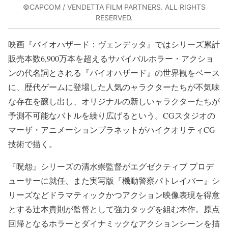
©CAPCOM / VENDETTA FILM PARTNERS. ALL RIGHTS
RESERVED.
映画『バイオハザード：ヴェンデッタ』ではシリーズ累計
販売本数6,900万本を超えるサバイバルホラー・アクショ
ンの代名詞とされる『バイオハザード』の世界観をベース
に、歴代ゲームに登場した人気のャラクターたちが不気味
な存在を醸し出し、オリジナルの新しいャラクターたちが
予測不可能なバトルを繰り広げるという。CGスタジオの
マーザ・アニメーションプラネットがハイクオリティCG
技術で描く。
『呪怨』シリーズの清水崇監督がエグゼクティブ プロデ
ューサーに就任、また実写版『機動警察パトレイバー』シ
リーズなどドラマティックかつアクション映像表現を得意
とする辻本貴則が監督として強力タッグを組む本作。原点
回帰となるホラーとダイナミックなアクションシーンを描