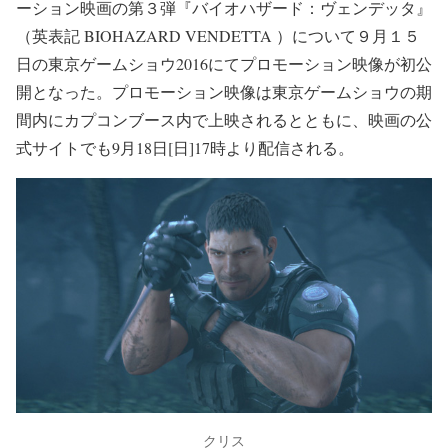
ーション映画の第３弾『バイオハザード：ヴェンデッタ』
（英表記 BIOHAZARD VENDETTA ）について９月１５
日の東京ゲームショウ2016にてプロモーション映像が初公
開となった。プロモーション映像は東京ゲームショウの期
間内にカプコンブース内で上映されるとともに、映画の公
式サイトでも9月18日[日]17時より配信される。
クリス