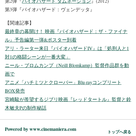
第2弾『
バイオハザード ダムネーション
』(2012)
第3弾『バイオハザード：ヴェンデッタ』
【関連記事】
最終章の幕開け！ 映画『バイオハザード：ザ・ファイナ
ル』予告編第一弾&ポスター到着
アリ・ラーター来日『バイオハザードIV』は「処刑人と1
対1の格闘シーンが一番大変」
ニール・ブロムカンプ（Neill Blomkamp）監督作品群を動
画で
アニメ「ハチミツとクローバー」Blu-rayコンプリート
BOX発売
宮崎駿が羨望するジブリ映画『レッドタートル』監督と鈴
木敏夫Pの制作秘話
Powered by www.cinemaniera.com
トップへ戻る