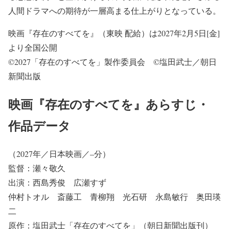
人間ドラマへの期待が一層高まる仕上がりとなっている。
映画『存在のすべてを』（東映 配給）は2027年2月5日[金]
より全国公開
©2027「存在のすべてを」製作委員会 ©塩田武士／朝日
新聞出版
映画『存在のすべてを』あらすじ・
作品データ
（2027年／日本映画／–分）
監督：瀬々敬久
出演：西島秀俊 広瀬すず
仲村トオル 斎藤工 青柳翔 光石研 永島敏行 奥田瑛
二
原作：塩田武士「存在のすべてを」（朝日新聞出版刊）