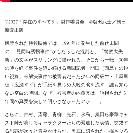
©2027「存在のすべてを」製作委員会 ©塩田武士／朝日
新聞出版
解禁された特報映像では、1991年に発生した前代未聞
の“二児同時誘拐事件”がもたらした混乱と、「警察大失
態」の文字がスリリングに描かれる。そこから一転、30年
の時を経て事件を追い続ける新聞記者・門田（西島）の鋭
い視線。未解決事件の被害者だった少年の同級生・土屋里
穂（広瀬すず）が手紙を見つめ大粒の涙を流す。誰も知ら
ない空白の時間。なぜ、被害者の内藤亮は、誘拐された3
年間の真実を決して明かさなかったのか――。
さらに、仲村、斎藤、青柳、光石、永島、奥田ら豪華キャ
スト陣が演じるキャラクターたちの緊迫した表情、交錯す
る思惑が次々と畳みかけられ、奥底に隠された心揺さぶる