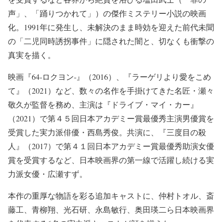
声」、「踊りつかれて」）の傑作ミステリー小説の映画
化。1991年に発生し、未解決のまま時効を迎えた前代未聞
の「二児同時誘拐事件」に隠された闇と、切なくも衝撃の
真実を描く。
映画『64‐ロクヨン‐』（2016）、『ラーゲリより愛をこめ
て』（2021）など、数々の名作を手掛けてきた名匠・瀬々
敬久が監督を務め、主演は『ドライブ・マイ・カー』
（2021）で第４５回日本アカデミー賞最優秀主演男優賞を
受賞した実力派俳優・西島秀俊。共演に、『三度目の殺
人』（2017）で第４１回日本アカデミー賞最優秀助演女優
賞を受賞するなど、日本映画界の第一線で活躍し続ける実
力派女優・広瀬すず。
本作の重厚な物語を彩る追加キャストに、仲村トオル、斎
藤工、青柳翔、光石研、永島敏行、奥田瑛二ら日本映画界