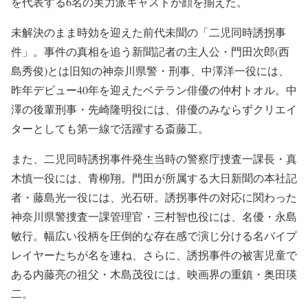
を代表する6名の実力派キャストが顔を揃えた。
未解決のまま時効を迎えた前代未聞の「二児同時誘拐事
件」。事件の真相を追う新聞記者の主人公・門田次郎(西
島秀俊)とは旧知の神奈川県警・刑事、中澤洋一役には、
昨年デビュー40年を迎えたベテラン俳優の仲村トオル。中
澤の後輩刑事・先崎隆明役には、俳優のみならずクリエイ
ターとしても第一線で活躍する斎藤工。
また、二児同時誘拐事件発生当時の警察庁捜査一課長・真
木慎一役には、青柳翔。門田が所属する大日新聞の本社記
者・藤島光一役には、光石研。誘拐事件の対応に関わった
神奈川県警捜査一課管理官・三村智也役には、名優・永島
敏行。幅広い役柄を圧倒的な存在感で演じ分ける名バイプ
レイヤーたちが名を連ね、さらに、誘拐事件の被害児童で
ある内藤亮の祖父・木島茂役には、映画界の重鎮・奥田瑛
二。