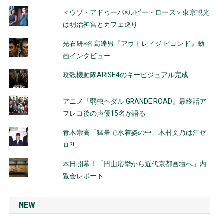
＜ウゾ・アドゥーバ×ルビー・ローズ＞東京観光
は明治神宮とカフェ巡り
光石研×名高達男『アウトレイジ ビヨンド』動
画インタビュー
攻殻機動隊ARISE4のキービジュアル完成
アニメ『弱虫ペダル GRANDE ROAD』最終話ア
フレコ後の声優15名が語る
青木崇高「猛暑で水着姿の中、木村文乃は汗ゼ
ロ?!」
本日開幕！「円山応挙から近代京都画壇へ」内
覧会レポート
NEW