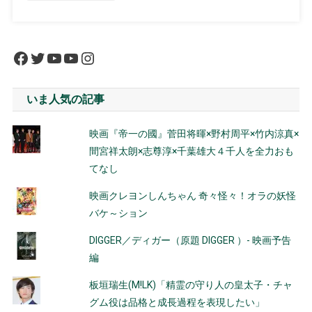
Facebook
Twitter
YouTube
YouTube
Instagram
いま人気の記事
映画『帝一の國』菅田将暉×野村周平×竹内涼真×
間宮祥太朗×志尊淳×千葉雄大４千人を全力おも
てなし
映画クレヨンしんちゃん 奇々怪々！オラの妖怪
バケ～ション
DIGGER／ディガー（原題 DIGGER ）- 映画予告
編
板垣瑞生(M!LK)「精霊の守り人の皇太子・チャ
グム役は品格と成長過程を表現したい」