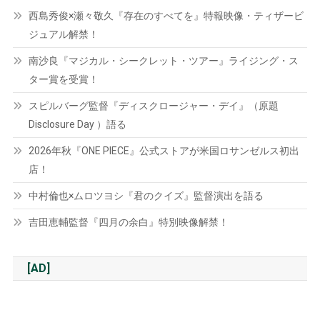
西島秀俊×瀬々敬久『存在のすべてを』特報映像・ティザービ
ジュアル解禁！
南沙良『マジカル・シークレット・ツアー』ライジング・ス
ター賞を受賞！
スピルバーグ監督『ディスクロージャー・デイ』（原題
Disclosure Day ）語る
2026年秋『ONE PIECE』公式ストアが米国ロサンゼルス初出
店！
中村倫也×ムロツヨシ『君のクイズ』監督演出を語る
吉田恵輔監督『四月の余白』特別映像解禁！
[AD]