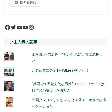
続きを読む
Facebook
Twitter
YouTube
YouTube
Instagram
いま人気の記事
山﨑賢人×吉沢亮「“キングダム”と共に成長し
た」
北野武監督の全17作Blu-ray発売へ！
“英国で１番魅力的な男性”コリン・ファースは
日本の高級珍味がお好き！
映画クレヨンしんちゃん 奇々怪々！オラの妖怪
バケ～ション