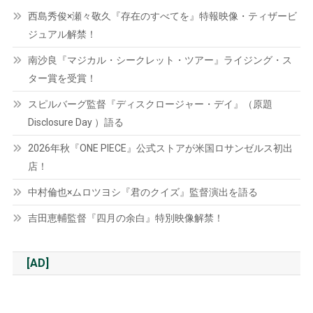
西島秀俊×瀬々敬久『存在のすべてを』特報映像・ティザービ
ジュアル解禁！
南沙良『マジカル・シークレット・ツアー』ライジング・ス
ター賞を受賞！
スピルバーグ監督『ディスクロージャー・デイ』（原題
Disclosure Day ）語る
2026年秋『ONE PIECE』公式ストアが米国ロサンゼルス初出
店！
中村倫也×ムロツヨシ『君のクイズ』監督演出を語る
吉田恵輔監督『四月の余白』特別映像解禁！
[AD]