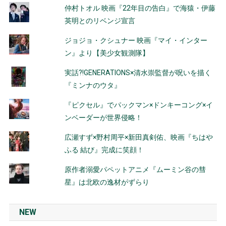
仲村トオル 映画『22年目の告白』で海猿・伊藤
英明とのリベンジ宣言
ジョジョ・クシュナー 映画『マイ・インター
ン』より【美少女観測隊】
実話?!GENERATIONS×清水崇監督が呪いを描く
『ミンナのウタ』
『ピクセル』でパックマン×ドンキーコング×イ
ンベーダーが世界侵略！
広瀬すず×野村周平×新田真剣佑、映画『ちはや
ふる 結び』完成に笑顔！
原作者溺愛パペットアニメ『ムーミン谷の彗
星』は北欧の逸材がずらり
NEW