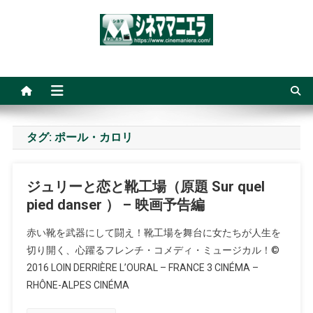
Skip
to
content
シネママニエラ
タグ:
ポール・カロリ
ジュリーと恋と靴工場（原題 Sur quel
pied danser ） – 映画予告編
赤い靴を武器にして闘え！靴工場を舞台に女たちが人生を
切り開く、心躍るフレンチ・コメディ・ミュージカル！©
2016 LOIN DERRIÈRE L’OURAL – FRANCE 3 CINÉMA –
RHÔNE-ALPES CINÉMA