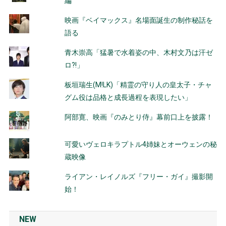
編
映画『ベイマックス』名場面誕生の制作秘話を
語る
青木崇高「猛暑で水着姿の中、木村文乃は汗ゼ
ロ?!」
板垣瑞生(M!LK)「精霊の守り人の皇太子・チャ
グム役は品格と成長過程を表現したい」
阿部寛、映画『のみとり侍』幕前口上を披露！
可愛いヴェロキラプトル4姉妹とオーウェンの秘
蔵映像
ライアン・レイノルズ『フリー・ガイ』撮影開
始！
NEW