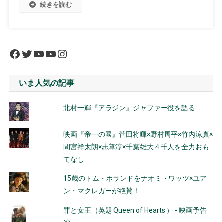
続きを読む
Facebook
Twitter
YouTube
YouTube
Instagram
いま人気の記事
北村一輝『アラジン』ジャファー役を語る
映画『帝一の國』菅田将暉×野村周平×竹内涼真×
間宮祥太朗×志尊淳×千葉雄大４千人を全力おも
てなし
15歳のトム・ホランドをナオミ・ワッツ×ユア
ン・マクレガーが絶賛！
罪と女王（英題 Queen of Hearts ） - 映画予告