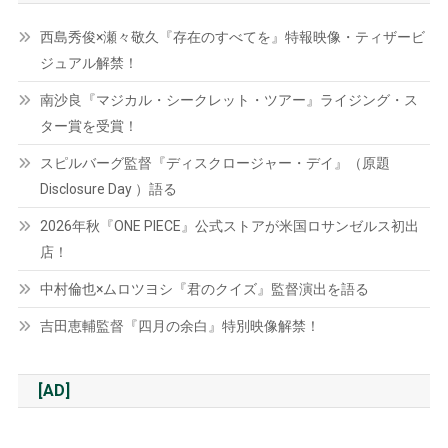
西島秀俊×瀬々敬久『存在のすべてを』特報映像・ティザービ
ジュアル解禁！
南沙良『マジカル・シークレット・ツアー』ライジング・ス
ター賞を受賞！
スピルバーグ監督『ディスクロージャー・デイ』（原題
Disclosure Day ）語る
2026年秋『ONE PIECE』公式ストアが米国ロサンゼルス初出
店！
中村倫也×ムロツヨシ『君のクイズ』監督演出を語る
吉田恵輔監督『四月の余白』特別映像解禁！
[AD]