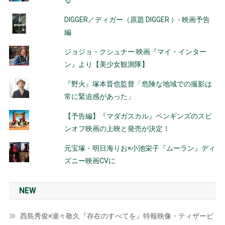
る
DIGGER／ディガー（原題 DIGGER ）- 映画予告
編
ジョジョ・クシュナー 映画『マイ・インター
ン』より【美少女観測隊】
『野火』塚本晋也監督「危険な地域での撮影は
常に緊迫感があった」
【予告編】『マダガスカル』ペンギンズのスピ
ンオフ映画の上映と発売が決定！
元宝塚・明日海りお×小池栄子『ムーラン』ディ
ズニー映画CVに
NEW
西島秀俊×瀬々敬久『存在のすべてを』特報映像・ティザービ