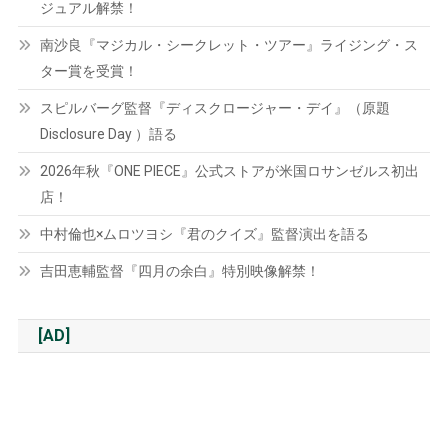
ジュアル解禁！
南沙良『マジカル・シークレット・ツアー』ライジング・ス
ター賞を受賞！
スピルバーグ監督『ディスクロージャー・デイ』（原題
Disclosure Day ）語る
2026年秋『ONE PIECE』公式ストアが米国ロサンゼルス初出
店！
中村倫也×ムロツヨシ『君のクイズ』監督演出を語る
吉田恵輔監督『四月の余白』特別映像解禁！
[AD]