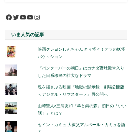
Facebook
Twitter
YouTube
YouTube
Instagram
いま人気の記事
映画クレヨンしんちゃん 奇々怪々！オラの妖怪
バケ～ション
『バンクーバーの朝日』はカナダ野球殿堂入り
した日系移民の壮大なドラマ
魂を揺さぶる映画『地獄の黙示録 劇場公開版
＜デジタル・リマスター＞』再公開へ
山﨑賢人×三浦友和『羊と鋼の森』初日の「いい
話！」とは？
セイン・カミュ 大叔父アルベール・カミュを語