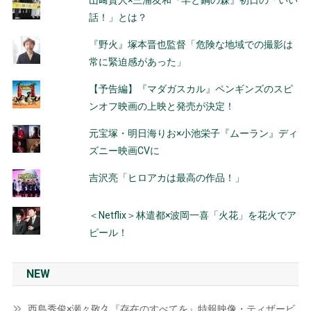
山﨑賢人×三浦友和『羊と鋼の森』初日の「いい
話！」とは？
『野火』塚本晋也監督「危険な地域での撮影は
常に緊迫感があった」
【予告編】『マダガスカル』ペンギンズのスピ
ンオフ映画の上映と発売が決定！
元宝塚・明日海りお×小池栄子『ムーラン』ディ
ズニー映画CVに
吉沢亮「ヒロアカは最高の作品！」
＜Netflix＞林遣都×波岡一喜「火花」を花火でア
ピール！
NEW
西島秀俊×瀬々敬久『存在のすべてを』特報映像・ティザービ