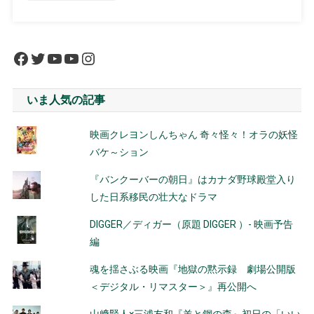
Facebook
Twitter
YouTube
YouTube
Instagram
いま人気の記事
映画クレヨンしんちゃん 奇々怪々！オラの妖怪
バケ～ション
『バンクーバーの朝日』はカナダ野球殿堂入り
した日系移民の壮大なドラマ
DIGGER／ディガー（原題 DIGGER ）- 映画予告
編
魂を揺さぶる映画『地獄の黙示録 劇場公開版
＜デジタル・リマスター＞』再公開へ