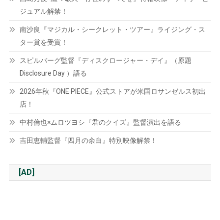
ジュアル解禁！
南沙良『マジカル・シークレット・ツアー』ライジング・ス
ター賞を受賞！
スピルバーグ監督『ディスクロージャー・デイ』（原題
Disclosure Day ）語る
2026年秋『ONE PIECE』公式ストアが米国ロサンゼルス初出
店！
中村倫也×ムロツヨシ『君のクイズ』監督演出を語る
吉田恵輔監督『四月の余白』特別映像解禁！
[AD]