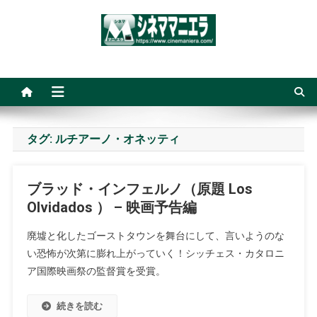
Skip
to
content
シネママニエラ
タグ:
ルチアーノ・オネッティ
ブラッド・インフェルノ（原題 Los
Olvidados ） – 映画予告編
廃墟と化したゴーストタウンを舞台にして、言いようのな
い恐怖が次第に膨れ上がっていく！シッチェス・カタロニ
ア国際映画祭の監督賞を受賞。
続きを読む