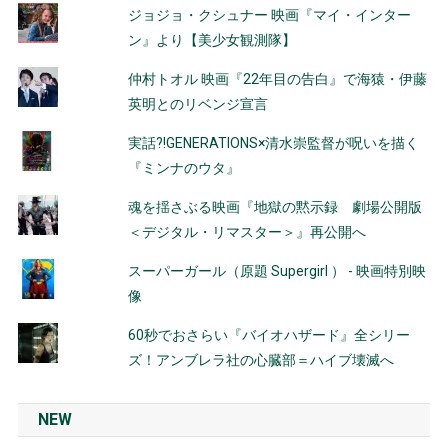
ジョジョ・クシュナー 映画『マイ・インター
ン』より【美少女観測隊】
仲村トオル 映画『22年目の告白』で海猿・伊藤
英明とのリベンジ宣言
実話?!GENERATIONS×清水崇監督が呪いを描く
『ミンナのウタ』
魂を揺さぶる映画『地獄の黙示録 劇場公開版
＜デジタル・リマスター＞』再公開へ
スーパーガール（原題 Supergirl ） - 映画特別映
像
60秒でおさらい『バイオハザード』全シリー
ズ！アンブレラ社の心臓部＝ハイブ壊滅へ
NEW