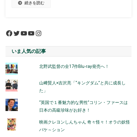
続きを読む
Facebook
Twitter
YouTube
YouTube
Instagram
いま人気の記事
北野武監督の全17作Blu-ray発売へ！
山﨑賢人×吉沢亮「“キングダム”と共に成長し
た」
“英国で１番魅力的な男性”コリン・ファースは
日本の高級珍味がお好き！
映画クレヨンしんちゃん 奇々怪々！オラの妖怪
バケ～ション