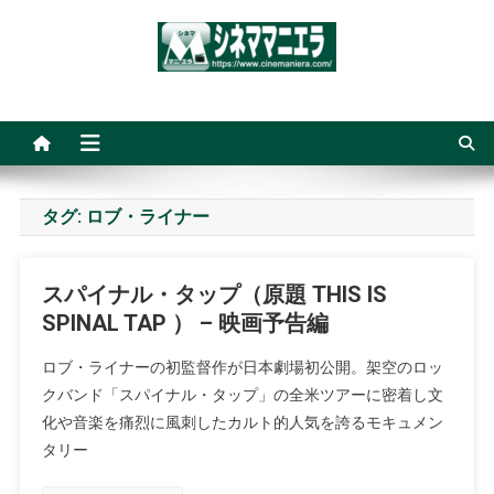
Skip
to
content
シネママニエラ
タグ:
ロブ・ライナー
スパイナル・タップ（原題 THIS IS
SPINAL TAP ） – 映画予告編
ロブ・ライナーの初監督作が日本劇場初公開。架空のロッ
クバンド「スパイナル・タップ」の全米ツアーに密着し文
化や音楽を痛烈に風刺したカルト的人気を誇るモキュメン
タリー