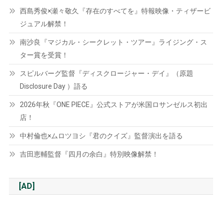
西島秀俊×瀬々敬久『存在のすべてを』特報映像・ティザービ
ジュアル解禁！
南沙良『マジカル・シークレット・ツアー』ライジング・ス
ター賞を受賞！
スピルバーグ監督『ディスクロージャー・デイ』（原題
Disclosure Day ）語る
2026年秋『ONE PIECE』公式ストアが米国ロサンゼルス初出
店！
中村倫也×ムロツヨシ『君のクイズ』監督演出を語る
吉田恵輔監督『四月の余白』特別映像解禁！
[AD]