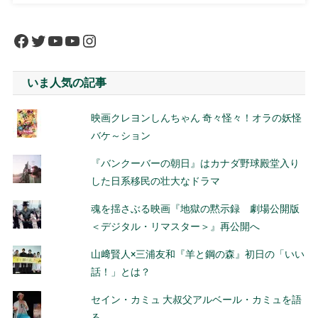
Facebook
Twitter
YouTube
YouTube
Instagram
いま人気の記事
映画クレヨンしんちゃん 奇々怪々！オラの妖怪
バケ～ション
『バンクーバーの朝日』はカナダ野球殿堂入り
した日系移民の壮大なドラマ
魂を揺さぶる映画『地獄の黙示録 劇場公開版
＜デジタル・リマスター＞』再公開へ
山﨑賢人×三浦友和『羊と鋼の森』初日の「いい
話！」とは？
セイン・カミュ 大叔父アルベール・カミュを語
る