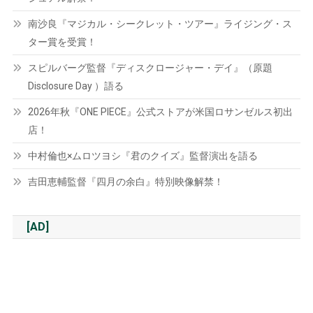
南沙良『マジカル・シークレット・ツアー』ライジング・ス
ター賞を受賞！
スピルバーグ監督『ディスクロージャー・デイ』（原題
Disclosure Day ）語る
2026年秋『ONE PIECE』公式ストアが米国ロサンゼルス初出
店！
中村倫也×ムロツヨシ『君のクイズ』監督演出を語る
吉田恵輔監督『四月の余白』特別映像解禁！
[AD]