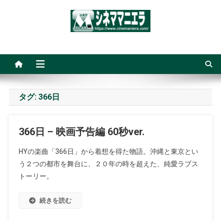
Skip
to
content
シネママニエラ
タグ:
366日
366日 – 映画予告編 60秒ver.
HYの楽曲「366日」から着想を得た物語。沖縄と東京とい
う２つの都市を舞台に、２０年の時を超えた、純愛ラブス
トーリー。
続きを読む