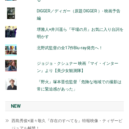
DIGGER／ディガー（原題 DIGGER ）- 映画予告
編
堺雅人×井川遥ら『平場の月』お気に入り台詞を
明かす
北野武監督の全17作Blu-ray発売へ！
ジョジョ・クシュナー 映画『マイ・インター
ン』より【美少女観測隊】
『野火』塚本晋也監督「危険な地域での撮影は
常に緊迫感があった」
NEW
西島秀俊×瀬々敬久『存在のすべてを』特報映像・ティザービ
ジュアル解禁！