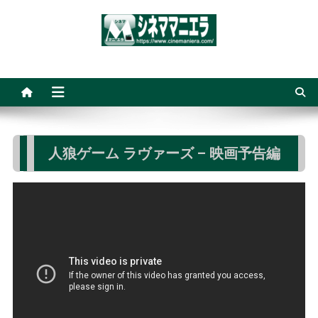
Skip
to
content
シネママニエラ
人狼ゲーム ラヴァーズ – 映画予告編