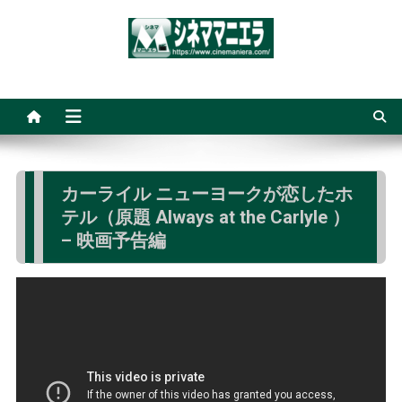
Skip
to
content
シネママニエラ
カーライル ニューヨークが恋したホ
テル（原題 Always at the Carlyle ）
– 映画予告編