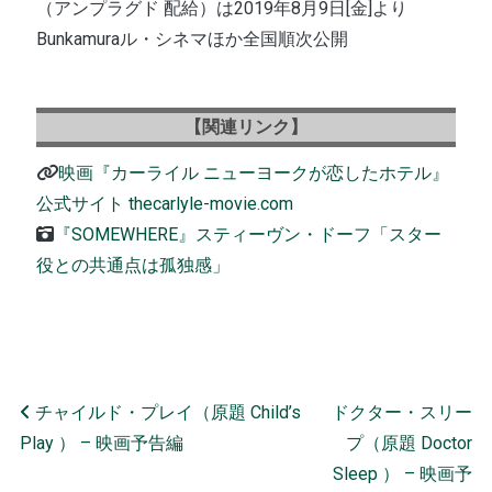
（アンプラグド 配給）は2019年8月9日[金]より
Bunkamuraル・シネマほか全国順次公開
【関連リンク】
映画『カーライル ニューヨークが恋したホテル』
公式サイト thecarlyle-movie.com
『SOMEWHERE』スティーヴン・ドーフ「スター
役との共通点は孤独感」
Post navigation
チャイルド・プレイ（原題 Child’s
ドクター・スリー
Play ） – 映画予告編
プ（原題‎ Doctor
Sleep ） – 映画予