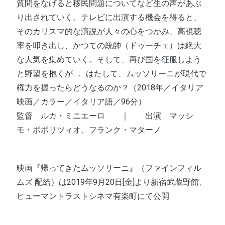
質問をなげると移民問題についてなど生の声があぶ
り出されていく。テレビに出演する機会を得ると、
そのカリスマ的な演説が人々の心をつかみ、高視聴
率を叩き出し、かつての統帥（ドゥーチェ）は絶大
な人気を集めていく。そして、再び国を征服しよう
と野望を抱くが…。はたして、ムッソリーニが現代で
権力を握ったらどうなるのか？（2018年／イタリア
映画／カラー／イタリア語／96分）
監督 ルカ・ミニエーロ ｜ 出演 マッシ
モ・ポポリツィオ、フランク・マターノ
映画『帰ってきたムッソリーニ』（ファインフィル
ムズ 配給）は2019年9月20日[金]より新宿武蔵野館、
ヒューマントラストシネマ有楽町にて公開