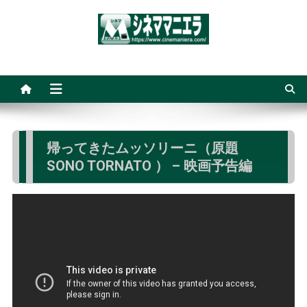
Skip
to
content
シネママニエラ
帰ってきたムッソリーニ（原題
SONO TORNATO ） – 映画予告編