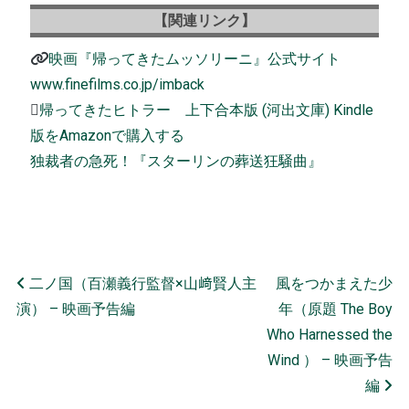
【関連リンク】
映画『帰ってきたムッソリーニ』公式サイト
www.finefilms.co.jp/imback
帰ってきたヒトラー 上下合本版 (河出文庫) Kindle
版をAmazonで購入する
独裁者の急死！『スターリンの葬送狂騒曲』
Post navigation
二ノ国（百瀬義行監督×山﨑賢人主
風をつかまえた少
演） – 映画予告編
年（原題 The Boy
Who Harnessed the
Wind ） – 映画予告
編