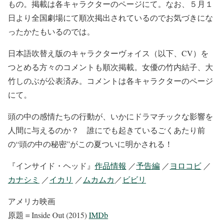
もの。掲載は各キャラクターのページにて。なお、５月１
日より全国劇場にて順次掲出されているのでお気づきにな
ったかたもいるのでは。
日本語吹替え版のキャラクターヴォイス（以下、CV）を
つとめる方々のコメントも順次掲載。女優の竹内結子、大
竹しのぶが公表済み。コメントは各キャラクターのページ
にて。
頭の中の感情たちの行動が、いかにドラマチックな影響を
人間に与えるのか？ 誰にでも起きているごくあたり前
の“頭の中の秘密”がこの夏ついに明かされる！
『インサイド・ヘッド』
作品情報
／
予告編
／
ヨロコビ
／
カナシミ
／
イカリ
／
ムカムカ
／
ビビリ
アメリカ映画
原題＝Inside Out (2015)
IMDb