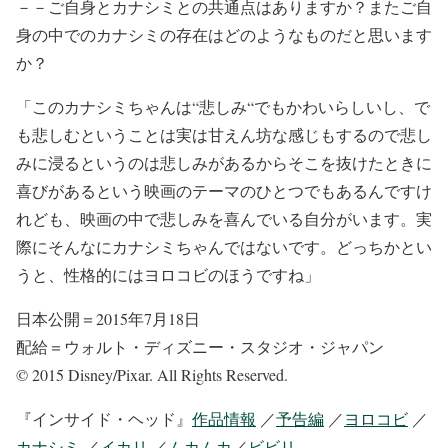
－－ご自身とカナシミとの共通点はありますか？またご自
身の中でのカナシミの存在はどのようなものだと思います
か？
「このカナシミちゃんは“悲しみ“でもかわいらしいし、で
も悲しむということは実は甘えん坊な感じもするので悲し
みに浸るというのは悲しみがあるからそこを抜けたときに
喜びがあるという映画のテーマのひとつでもあるんですけ
れども、映画の中で悲しみを喜んでいる自分がいます。実
際にそんなにカナシミちゃんではないです。どっちかとい
うと、性格的にはヨロコビのほうですね」
日本公開＝2015年7月18日
配給＝ウォルト・ディズニー・スタジオ・ジャパン
© 2015 Disney/Pixar. All Rights Reserved.
『インサイド・ヘッド』
作品情報
／
予告編
／
ヨロコビ
／
カナシミ
／
イカリ
／
ムカムカ
／
ビビリ