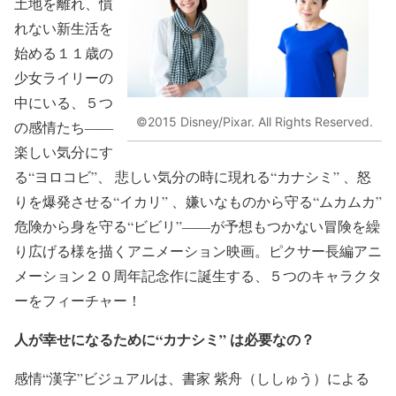
土地を離れ、慣
れない新生活を
始める１１歳の
少女ライリーの
中にいる、５つ
©2015 Disney/Pixar. All Rights Reserved.
の感情たち――
楽しい気分にす
る“ヨロコビ”、 悲しい気分の時に現れる“カナシミ” 、怒
りを爆発させる“イカリ” 、嫌いなものから守る“ムカムカ”
危険から身を守る“ビビリ”――が予想もつかない冒険を繰
り広げる様を描くアニメーション映画。ピクサー長編アニ
メーション２０周年記念作に誕生する、５つのキャラクタ
ーをフィーチャー！
人が幸せになるために“カナシミ” は必要なの？
感情“漢字”ビジュアルは、書家 紫舟（ししゅう）による