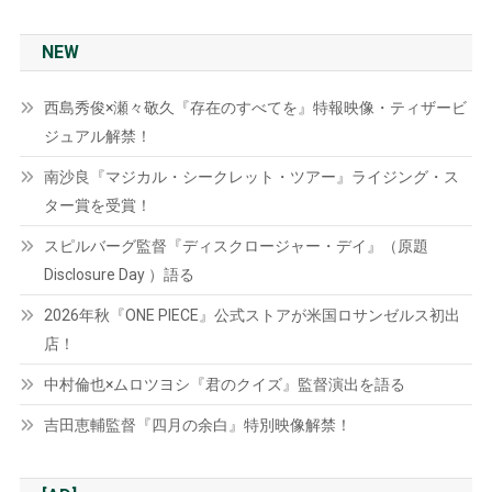
NEW
西島秀俊×瀬々敬久『存在のすべてを』特報映像・ティザービ
ジュアル解禁！
南沙良『マジカル・シークレット・ツアー』ライジング・ス
ター賞を受賞！
スピルバーグ監督『ディスクロージャー・デイ』（原題
Disclosure Day ）語る
2026年秋『ONE PIECE』公式ストアが米国ロサンゼルス初出
店！
中村倫也×ムロツヨシ『君のクイズ』監督演出を語る
吉田恵輔監督『四月の余白』特別映像解禁！