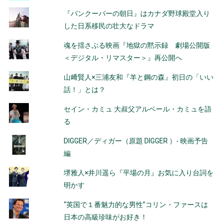
『バンクーバーの朝日』はカナダ野球殿堂入り
した日系移民の壮大なドラマ
魂を揺さぶる映画『地獄の黙示録 劇場公開版
＜デジタル・リマスター＞』再公開へ
山﨑賢人×三浦友和『羊と鋼の森』初日の「いい
話！」とは？
セイン・カミュ 大叔父アルベール・カミュを語
る
DIGGER／ディガー（原題 DIGGER ）- 映画予告
編
堺雅人×井川遥ら『平場の月』お気に入り台詞を
明かす
“英国で１番魅力的な男性”コリン・ファースは
日本の高級珍味がお好き！