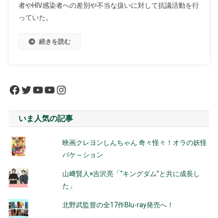
者やHIV感染者への差別や不当な扱いに対して抗議活動を行
っていた。
続きを読む
Facebook
Twitter
YouTube
YouTube
Instagram
いま人気の記事
映画クレヨンしんちゃん 奇々怪々！オラの妖怪
バケ～ション
山﨑賢人×吉沢亮「“キングダム”と共に成長し
た」
北野武監督の全17作Blu-ray発売へ！