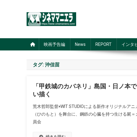
Skip
to
content
シネママニエラ
映画予告編
News
REPORT
インタ
タグ:
沖佳苗
「甲鉄城のカバネリ」島国・日ノ本で
い描く
荒木哲郎監督×WIT STUDIOによる新作オリジナ
（ひのもと）を舞台に、鋼鉄の心臓を持つ生ける屍＝
員会
続きを読む