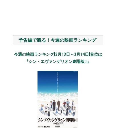
予告編で観る！今週の映画ランキング
今週の映画ランキング[3月13日～3月14日]首位は
『シン・エヴァンゲリオン劇場版:||』