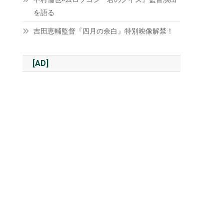
を語る
吉田恵輔監督『四月の余白』特別映像解禁！
[AD]