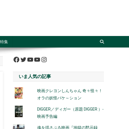
特集
Facebook
Twitter
YouTube
YouTube
Instagram
いま人気の記事
映画クレヨンしんちゃん 奇々怪々！
オラの妖怪バケ～ション
DIGGER／ディガー（原題 DIGGER ）-
映画予告編
魂を揺さぶる映画『地獄の黙示録