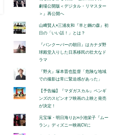
劇場公開版＜デジタル・リマスター
＞』再公開へ
山﨑賢人×三浦友和『羊と鋼の森』初
日の「いい話！」とは？
『バンクーバーの朝日』はカナダ野
球殿堂入りした日系移民の壮大なド
ラマ
『野火』塚本晋也監督「危険な地域
での撮影は常に緊迫感があった」
【予告編】『マダガスカル』ペンギ
ンズのスピンオフ映画の上映と発売
が決定！
元宝塚・明日海りお×小池栄子『ムー
ラン』ディズニー映画CVに