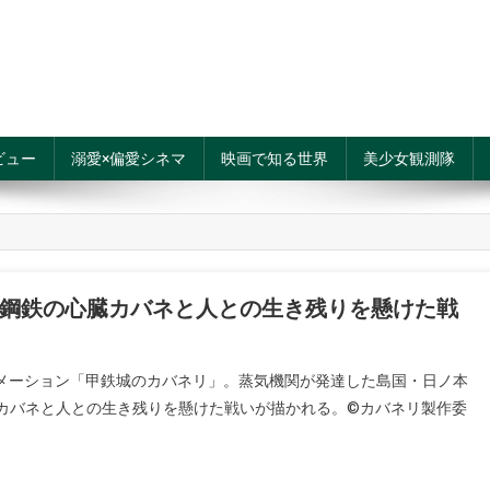
ビュー
溺愛×偏愛シネマ
映画で知る世界
美少女観測隊
鋼鉄の心臓カバネと人との生き残りを懸けた戦
ルアニメーション「甲鉄城のカバネリ」。蒸気機関が発達した島国・日ノ本
カバネと人との生き残りを懸けた戦いが描かれる。©カバネリ製作委