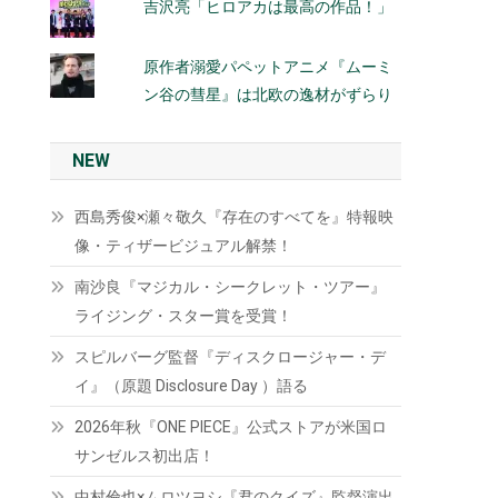
吉沢亮「ヒロアカは最高の作品！」
原作者溺愛パペットアニメ『ムーミ
ン谷の彗星』は北欧の逸材がずらり
NEW
西島秀俊×瀬々敬久『存在のすべてを』特報映
像・ティザービジュアル解禁！
南沙良『マジカル・シークレット・ツアー』
ライジング・スター賞を受賞！
スピルバーグ監督『ディスクロージャー・デ
イ』（原題 Disclosure Day ）語る
2026年秋『ONE PIECE』公式ストアが米国ロ
サンゼルス初出店！
中村倫也×ムロツヨシ『君のクイズ』監督演出