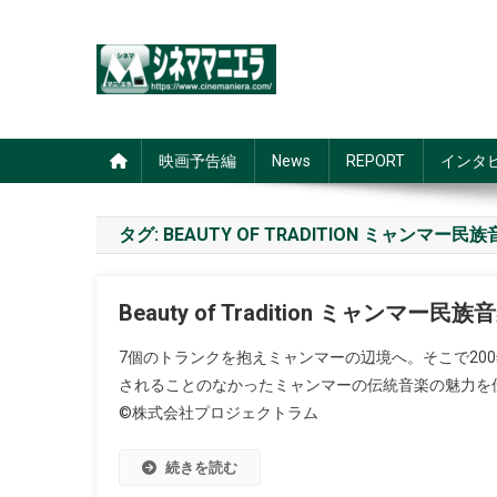
Skip
to
content
シネママニエラ
映画予告編
News
REPORT
インタ
タグ:
BEAUTY OF TRADITION ミャンマー
Beauty of Tradition ミャンマー
7個のトランクを抱えミャンマーの辺境へ。そこで20
されることのなかったミャンマーの伝統音楽の魅力を
©株式会社プロジェクトラム
続きを読む