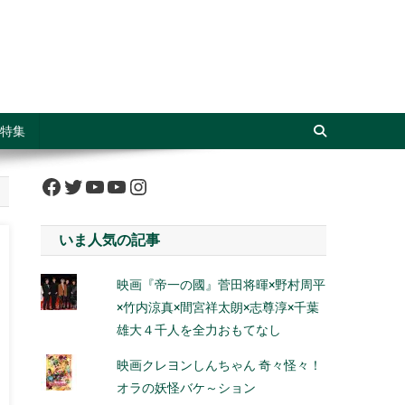
特集
Facebook
Twitter
YouTube
YouTube
Instagram
いま人気の記事
映画『帝一の國』菅田将暉×野村周平
×竹内涼真×間宮祥太朗×志尊淳×千葉
雄大４千人を全力おもてなし
映画クレヨンしんちゃん 奇々怪々！
オラの妖怪バケ～ション