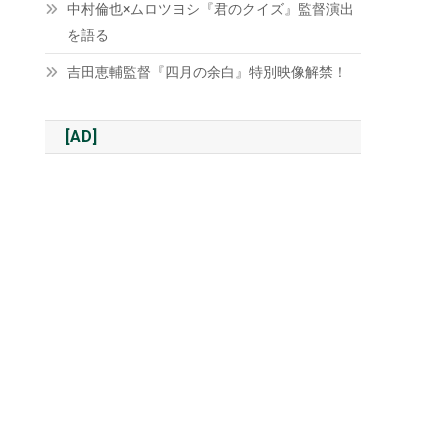
中村倫也×ムロツヨシ『君のクイズ』監督演出
を語る
吉田恵輔監督『四月の余白』特別映像解禁！
[AD]