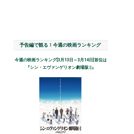
予告編で観る！今週の映画ランキング
今週の映画ランキング[3月13日～3月14日]首位は
『シン・エヴァンゲリオン劇場版:||』