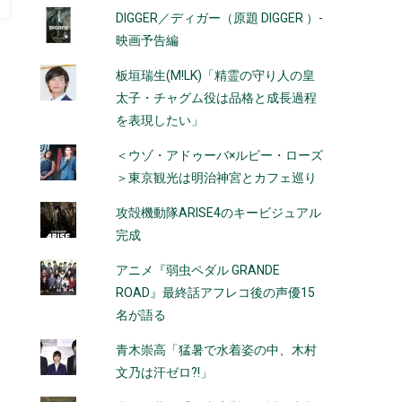
DIGGER／ディガー（原題 DIGGER ）-
映画予告編
板垣瑞生(M!LK)「精霊の守り人の皇
太子・チャグム役は品格と成長過程
を表現したい」
＜ウゾ・アドゥーバ×ルビー・ローズ
＞東京観光は明治神宮とカフェ巡り
攻殻機動隊ARISE4のキービジュアル
完成
アニメ『弱虫ペダル GRANDE
ROAD』最終話アフレコ後の声優15
名が語る
青木崇高「猛暑で水着姿の中、木村
文乃は汗ゼロ?!」