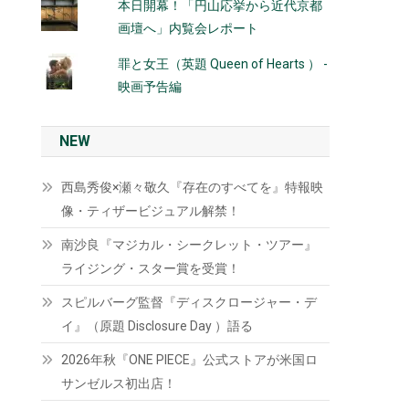
本日開幕！「円山応挙から近代京都
画壇へ」内覧会レポート
罪と女王（英題 Queen of Hearts ） -
映画予告編
NEW
西島秀俊×瀬々敬久『存在のすべてを』特報映
像・ティザービジュアル解禁！
南沙良『マジカル・シークレット・ツアー』
ライジング・スター賞を受賞！
スピルバーグ監督『ディスクロージャー・デ
イ』（原題 Disclosure Day ）語る
2026年秋『ONE PIECE』公式ストアが米国ロ
サンゼルス初出店！