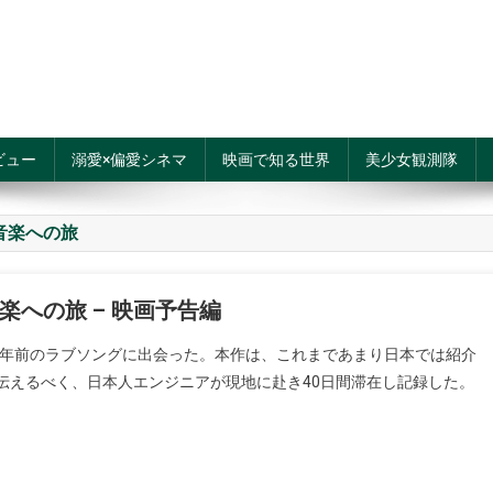
ビュー
溺愛×偏愛シネマ
映画で知る世界
美少女観測隊
民族音楽への旅
民族音楽への旅 – 映画予告編
0年前のラブソングに出会った。本作は、これまであまり日本では紹介
伝えるべく、日本人エンジニアが現地に赴き40日間滞在し記録した。