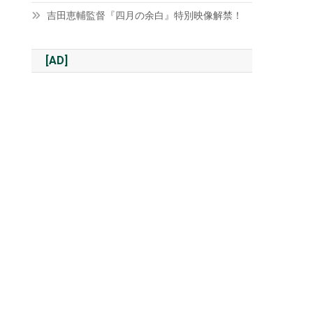
吉田恵輔監督『四月の余白』特別映像解禁！
[AD]