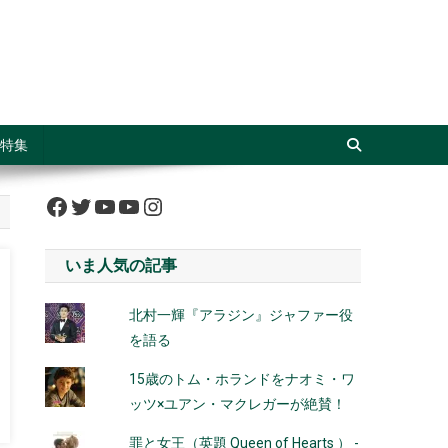
特集
Facebook
Twitter
YouTube
YouTube
Instagram
いま人気の記事
北村一輝『アラジン』ジャファー役
を語る
15歳のトム・ホランドをナオミ・ワ
ッツ×ユアン・マクレガーが絶賛！
罪と女王（英題 Queen of Hearts ） -