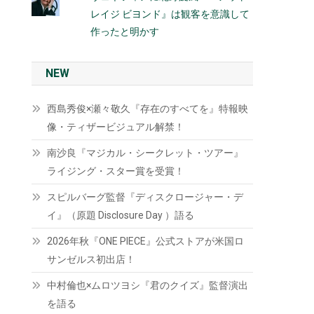
レイジ ビヨンド』は観客を意識して
作ったと明かす
NEW
西島秀俊×瀬々敬久『存在のすべてを』特報映
像・ティザービジュアル解禁！
南沙良『マジカル・シークレット・ツアー』
ライジング・スター賞を受賞！
スピルバーグ監督『ディスクロージャー・デ
イ』（原題 Disclosure Day ）語る
2026年秋『ONE PIECE』公式ストアが米国ロ
サンゼルス初出店！
中村倫也×ムロツヨシ『君のクイズ』監督演出
を語る