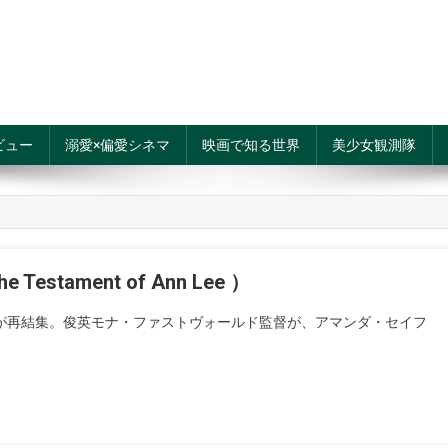
ビュー
溺愛×偏愛シネマ
映画で知る世界
美少女観測隊
tament of Ann Lee ）
が再結集。俊英モナ・ファストヴォールド監督が、アマンダ・セイフ