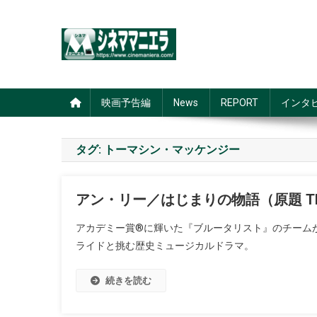
Skip
to
content
シネママニエラ
映画予告編
News
REPORT
インタ
タグ:
トーマシン・マッケンジー
アン・リー／はじまりの物語（原題 The Tes
アカデミー賞®に輝いた『ブルータリスト』のチーム
ライドと挑む歴史ミュージカルドラマ。
続きを読む