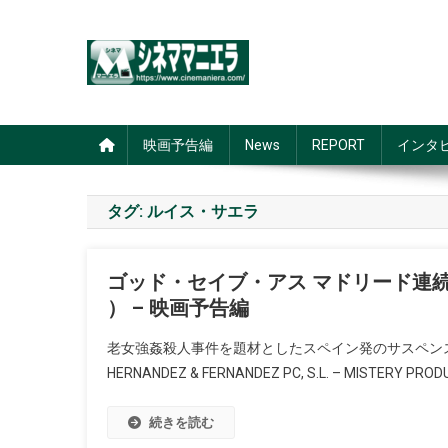
Skip
to
content
シネママニエラ
映画予告編
News
REPORT
インタ
タグ:
ルイス・サエラ
ゴッド・セイブ・アス マドリード連続老女強姦
） – 映画予告編
老女強姦殺人事件を題材としたスペイン発のサスペンス映画。 ©2015 T
HERNANDEZ & FERNANDEZ PC, S.L. – MISTERY PRODU
続きを読む