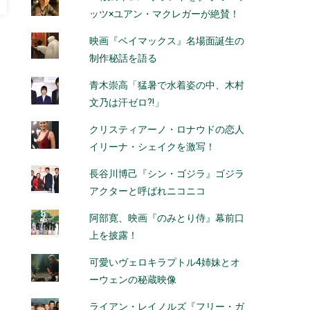
ッツ×ユアン・マクレガーが絶賛！
映画『ベイマックス』名場面誕生の
制作秘話を語る
青木崇高「猛暑で水着姿の中、木村
文乃は汗ゼロ?!」
クリスティアーノ・ロナウドの恋人
イリーナ・シェイクを激写！
長谷川博己『シン・ゴジラ』ゴジラ
アクターと呼ばれニコニコ
阿部寛、映画『のみとり侍』幕前口
上を披露！
可愛いヴェロキラプトル4姉妹とオ
ーウェンの秘蔵映像
ライアン・レイノルズ『フリー・ガ