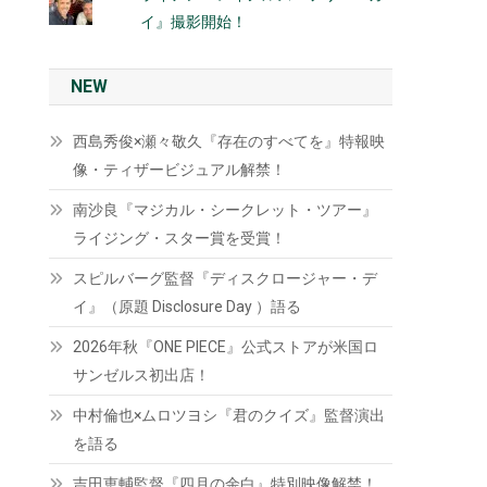
イ』撮影開始！
NEW
西島秀俊×瀬々敬久『存在のすべてを』特報映
像・ティザービジュアル解禁！
南沙良『マジカル・シークレット・ツアー』
ライジング・スター賞を受賞！
スピルバーグ監督『ディスクロージャー・デ
イ』（原題 Disclosure Day ）語る
2026年秋『ONE PIECE』公式ストアが米国ロ
サンゼルス初出店！
中村倫也×ムロツヨシ『君のクイズ』監督演出
を語る
吉田恵輔監督『四月の余白』特別映像解禁！