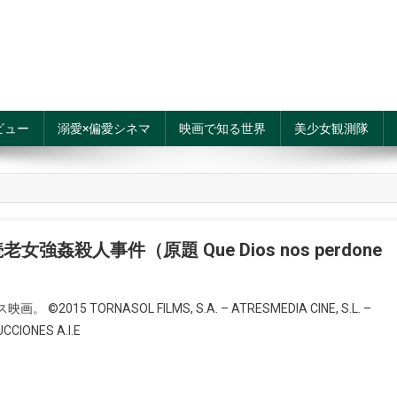
ビュー
溺愛×偏愛シネマ
映画で知る世界
美少女観測隊
殺人事件（原題 Que Dios nos perdone
ORNASOL FILMS, S.A. – ATRESMEDIA CINE, S.L. –
CCIONES A.I.E