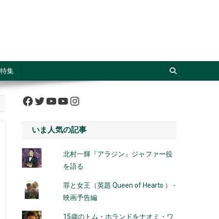
特集
Facebook
Twitter
YouTube
YouTube
Instagram
いま人気の記事
北村一輝『アラジン』ジャファー役
を語る
罪と女王（英題 Queen of Hearts ） -
映画予告編
15歳のトム・ホランドをナオミ・ワ