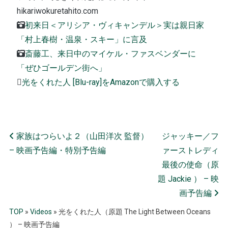
hikariwokuretahito.com
初来日＜アリシア・ヴィキャンデル＞実は親日家
「村上春樹・温泉・スキー」に言及
斎藤工、来日中のマイケル・ファスベンダーに
「ぜひゴールデン街へ」
​光をくれた人 [Blu-ray]をAmazonで購入する
Post navigation
家族はつらいよ２（山田洋次 監督）
ジャッキー／フ
– 映画予告編・特別予告編
ァーストレディ
最後の使命（原
題 Jackie ） – 映
画予告編
TOP
»
Videos
»
光をくれた人（原題 The Light Between Oceans
） – 映画予告編