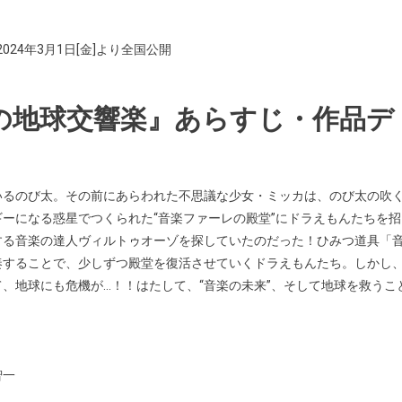
。
24年3月1日[金]より全国公開
の地球交響楽』あらすじ・作品デ
いるのび太。その前にあらわれた不思議な少女・ミッカは、のび太の吹
ーになる惑星でつくられた“音楽ファーレの殿堂”にドラえもんたちを招
する音楽の達人ヴィルトゥオーゾを探していたのだった！ひみつ道具「
奏することで、少しずつ殿堂を復活させていくドラえもんたち。しかし
、地球にも危機が…！！はたして、“音楽の未来”、そして地球を救うこ
智一