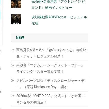
光石研×名高達男『アウトレイジ ビ
ヨンド』動画インタビュー
攻殻機動隊ARISE4のキービジュアル
完成
NEW
西島秀俊×瀬々敬久『存在のすべてを』特報映
音
像・ティザービジュアル解禁！
南沙良『マジカル・シークレット・ツアー』
加
ライジング・スター賞を受賞！
）
スピルバーグ監督『ディスクロージャー・デ
イ』（原題 Disclosure Day ）語る
の
2026年秋『ONE PIECE』公式ストアが米国ロ
サンゼルス初出店！
わ