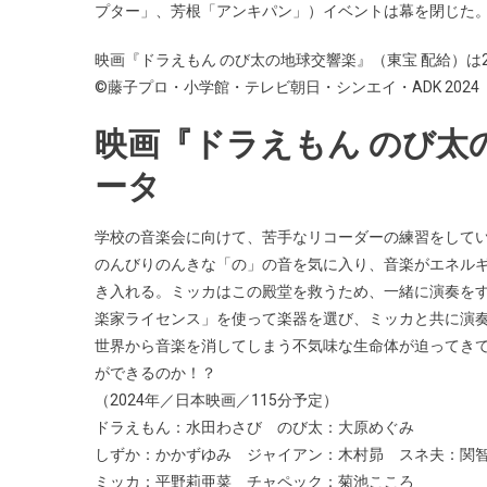
プター」、芳根「アンキパン」）イベントは幕を閉じた
映画『ドラえもん のび太の地球交響楽』（東宝 配給）は20
©藤子プロ・小学館・テレビ朝日・シンエイ・ADK 2024
映画『ドラえもん のび太
ータ
学校の音楽会に向けて、苦手なリコーダーの練習をして
のんびりのんきな「の」の音を気に入り、音楽がエネルギ
き入れる。ミッカはこの殿堂を救うため、一緒に演奏を
楽家ライセンス」を使って楽器を選び、ミッカと共に演
世界から音楽を消してしまう不気味な生命体が迫ってきて
ができるのか！？
（2024年／日本映画／115分予定）
ドラえもん：水田わさび のび太：大原めぐみ
しずか：かかずゆみ ジャイアン：木村昴 スネ夫：関
ミッカ：平野莉亜菜 チャペック：菊池こころ