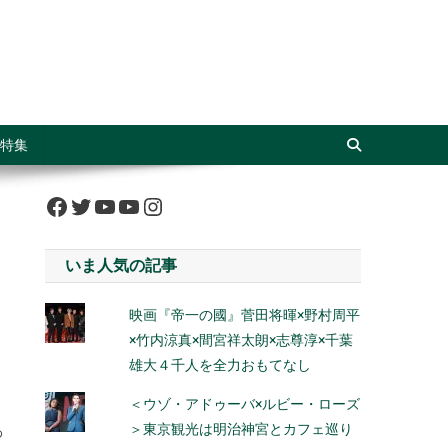
特集
Facebook
Twitter
YouTube
YouTube
Instagram
いま人気の記事
映画『帝一の國』菅田将暉×野村周平
×竹内涼真×間宮祥太朗×志尊淳×千葉
雄大４千人を全力おもてなし
＜ウゾ・アドゥーバ×ルビー・ローズ
＞東京観光は明治神宮とカフェ巡り
わ