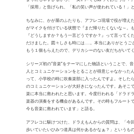
「採用」と告げられ、「私の笑い声が使われている！」
ちなみに、かが屋のふたりも、アフレコ現場で役が増え
がマイクを付けている状態で『まだ帰りたくないな～。
『どうしますか？もう一言どうですか？』って言ってく
だけました。図々しさも時には……。本当にありがとうご
もう１個もらえたので、デリカシーのない友だちがいて
シリーズ初の“音楽”をテーマにした物語ということで、
人とコミュニケーションをとることが得意じゃなかった
って、小学校の時に吹奏楽部に入ったんですよ。そした
のコミュニケーションが大好きになったんです。あそこ
楽に本当に救われたと思います。今度行われる「ドラドラ
楽器の演奏をする機会があるんです。その時もフルート
今も音楽に救われています」と語る。
アフレコに駆けつけた、ドラえもんからの質問は、「今
歩いていたいひみつ道具は何かあるかなぁ？」というも