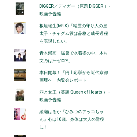
DIGGER／ディガー（原題 DIGGER ）-
映画予告編
板垣瑞生(M!LK)「精霊の守り人の皇
太子・チャグム役は品格と成長過程
を表現したい」
青木崇高「猛暑で水着姿の中、木村
文乃は汗ゼロ?!」
本日開幕！「円山応挙から近代京都
画壇へ」内覧会レポート
罪と女王（英題 Queen of Hearts ） -
映画予告編
綾瀬はるか『ひみつのアッコちゃ
ん』心は10歳、身体は大人の難役
に！