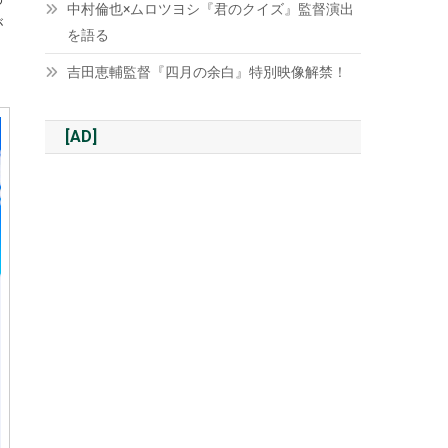
中村倫也×ムロツヨシ『君のクイズ』監督演出
が
を語る
吉田恵輔監督『四月の余白』特別映像解禁！
[AD]