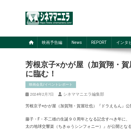
Skip
to
content
シネママニエラ
映画予告編
News
REPORT
インタ
芳根京子×かが屋（加賀翔・
に臨む！
映画会見/イベントレポート
シネママニエラ編集部
2024年2月7日
芳根京子×かが屋（加賀翔・賀屋壮也）『ドラえもん』公
藤子・F・不二雄の生誕９０周年となる記念すべき年に、
太の地球交響楽（ちきゅうシンフォニー）』が公開とな