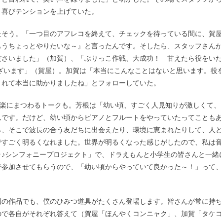
と喜びテンションを上げていた。
たそう。「一つ目のアフレコを終えて、チェックを待っている間に、賀
もうちょっとやりたいな～』と言ったんです。そしたら、スタッフさん
ださいました」（加賀）、「ぶりっこ作戦、大成功！ 甘えたら役をい
ざいます」（賀屋）。加賀は「本当にこんなことはないと思います。役
くれて本当に助かりましたね」とフォローしていた。
音楽にまつわるトークも。芳根は「幼い頃、すごく人見知りが激しくて、
んです。だけど、幼い頃からピアノとフルートをやっていたってことも
ら、そこで波長の合う友だちに出会えたり、環境に恵まれたりして、人
ですごく明るくなれました。世界が明るくなった感じがしたので、私は
♪シンフォニープロジェクト」で、ドラえもんと小学生の皆さんと一緒
で参加させてもらうので、「幼い頃からやっていて良かった～！」って
回の作品でも、僕のひみつ道具がたくさん登場します。皆さんが常に持
ので各自がそれぞれ答えて（賀屋「ほんやくコンニャク」、加賀「タケ