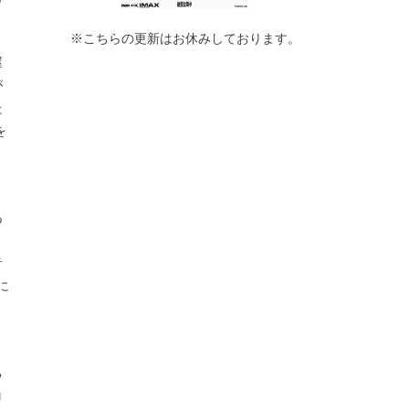
※こちらの更新はお休みしております。
屋
が
た
を
あ
と
音
に
、
ち
コ