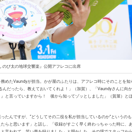
ん のび太の地球交響楽』公開アフレコに出席
務めたVaundyが担当。かが屋のふたりは、アフレコ時にそのことを知
るんだったら、教えておいてくれよ！」（加賀）、「Vaundyさんに向
！』と言っていますから！ 後から知ってゾッとしました」（賀屋）と
ったんですが、“どうしてその二役を私が担当しているのか”というのも
えたらと思います」と話し、「収録がすごく早く終わっちゃった時に、
』と言われて、笑い声を録りました」と明かした。その場でスタッフか