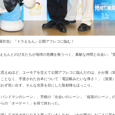
賀屋壮也）『ドラえもん』公開アフレコに臨む！
ラえもんとのび太たちが地球の危機を救うべく、素敵な仲間と出会い、“
は思えぬほど、ユーモアを交えて公開アフレコに臨んだのは、かが屋（
くことなく、手渡された台本について「電話帳みたいな厚さ！」（賀屋
思わず笑い出す。そんな光景を目にした取材陣もほっこり。
「バンドマンのシーン」、芳根の「出会いのシーン」「縦笛のシーン」
からの「オーケー！」を得て終わった。
緊張してガチガチになると思っていましたが、（かが屋の）お二人に笑