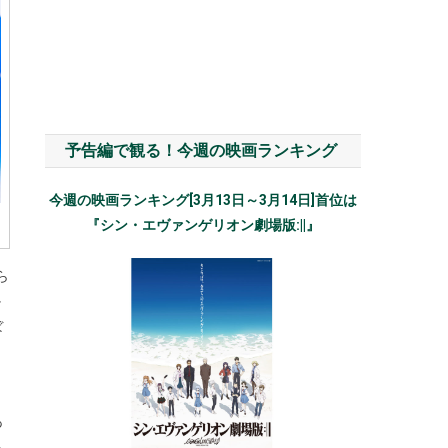
予告編で観る！今週の映画ランキング
今週の映画ランキング[3月13日～3月14日]首位は
『シン・エヴァンゲリオン劇場版:||』
ら
か
ぼ
あ
ら