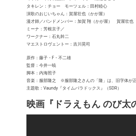
タキレン：チョー モーツェル：田村睦心
演歌のおじいちゃん：賀屋壮也（かが屋）
漫才師／バンドメンバー：加賀 翔（かが屋） 賀屋壮也
ミーナ：芳根京子／
ワークナー：石丸幹二
マエストロヴェントー：吉川晃司
原作：藤子・F・不二雄
監督：今井一暁
脚本：内海照子
音楽：服部隆之 ※服部隆之さんの「隆」は、旧字体が
主題歌：Vaundy『タイムパラドックス』（SDR）
映画『ドラえもん のび太