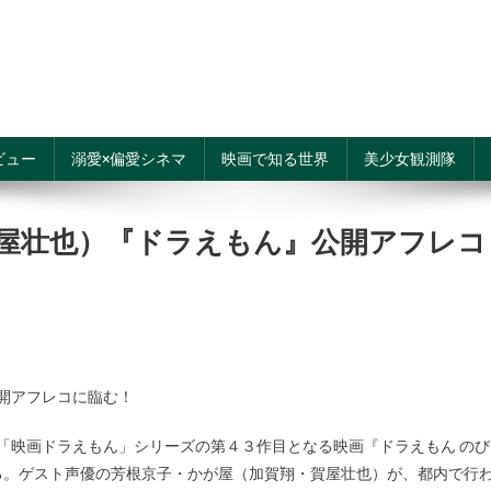
ビュー
溺愛×偏愛シネマ
映画で知る世界
美少女観測隊
賀屋壮也）『ドラえもん』公開アフレコ
開アフレコに臨む！
「映画ドラえもん」シリーズの第４３作目となる映画『ドラえもん のび
る。ゲスト声優の芳根京子・かが屋（加賀翔・賀屋壮也）が、都内で行