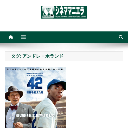
Skip
to
content
シネママニエラ
タグ:
アンドレ・ホランド