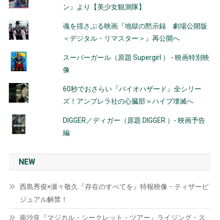
ン』より【美少女観測隊】
魂を揺さぶる映画『地獄の黙示録 劇場公開版
＜デジタル・リマスター＞』再公開へ
スーパーガール（原題 Supergirl ） - 映画特別映
像
60秒でおさらい『バイオハザード』全シリー
ズ！アンブレラ社の心臓部＝ハイブ壊滅へ
DIGGER／ディガー（原題 DIGGER ）- 映画予告
編
NEW
西島秀俊×瀬々敬久『存在のすべてを』特報映像・ティザービ
ジュアル解禁！
南沙良『マジカル・シークレット・ツアー』ライジング・ス