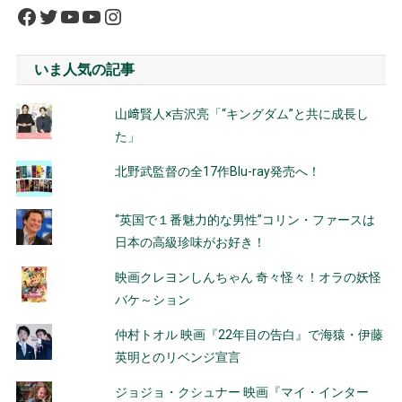
Facebook
Twitter
YouTube
YouTube
Instagram
いま人気の記事
山﨑賢人×吉沢亮「“キングダム”と共に成長し
た」
北野武監督の全17作Blu-ray発売へ！
“英国で１番魅力的な男性”コリン・ファースは
日本の高級珍味がお好き！
映画クレヨンしんちゃん 奇々怪々！オラの妖怪
バケ～ション
仲村トオル 映画『22年目の告白』で海猿・伊藤
英明とのリベンジ宣言
ジョジョ・クシュナー 映画『マイ・インター