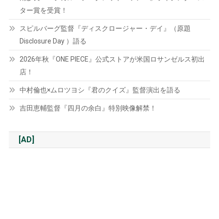
ター賞を受賞！
スピルバーグ監督『ディスクロージャー・デイ』（原題
Disclosure Day ）語る
2026年秋『ONE PIECE』公式ストアが米国ロサンゼルス初出
店！
中村倫也×ムロツヨシ『君のクイズ』監督演出を語る
吉田恵輔監督『四月の余白』特別映像解禁！
[AD]