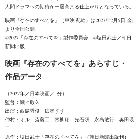
人間ドラマへの期待が一層高まる仕上がりとなっている。
映画『存在のすべてを』（東映 配給）は2027年2月5日[金]
より全国公開
©2027「存在のすべてを」製作委員会 ©塩田武士／朝日
新聞出版
映画『存在のすべてを』あらすじ・
作品データ
（2027年／日本映画／–分）
監督：瀬々敬久
出演：西島秀俊 広瀬すず
仲村トオル 斎藤工 青柳翔 光石研 永島敏行 奥田瑛
二
原作：塩田武士「存在のすべてを」（朝日新聞出版刊）