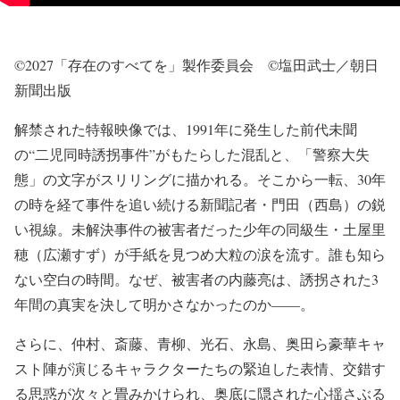
©2027「存在のすべてを」製作委員会 ©塩田武士／朝日
新聞出版
解禁された特報映像では、1991年に発生した前代未聞
の“二児同時誘拐事件”がもたらした混乱と、「警察大失
態」の文字がスリリングに描かれる。そこから一転、30年
の時を経て事件を追い続ける新聞記者・門田（西島）の鋭
い視線。未解決事件の被害者だった少年の同級生・土屋里
穂（広瀬すず）が手紙を見つめ大粒の涙を流す。誰も知ら
ない空白の時間。なぜ、被害者の内藤亮は、誘拐された3
年間の真実を決して明かさなかったのか――。
さらに、仲村、斎藤、青柳、光石、永島、奥田ら豪華キャ
スト陣が演じるキャラクターたちの緊迫した表情、交錯す
る思惑が次々と畳みかけられ、奥底に隠された心揺さぶる