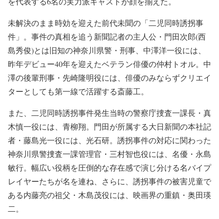
を代表する6名の実力派キャストが顔を揃えた。
未解決のまま時効を迎えた前代未聞の「二児同時誘拐事
件」。事件の真相を追う新聞記者の主人公・門田次郎(西
島秀俊)とは旧知の神奈川県警・刑事、中澤洋一役には、
昨年デビュー40年を迎えたベテラン俳優の仲村トオル。中
澤の後輩刑事・先崎隆明役には、俳優のみならずクリエイ
ターとしても第一線で活躍する斎藤工。
また、二児同時誘拐事件発生当時の警察庁捜査一課長・真
木慎一役には、青柳翔。門田が所属する大日新聞の本社記
者・藤島光一役には、光石研。誘拐事件の対応に関わった
神奈川県警捜査一課管理官・三村智也役には、名優・永島
敏行。幅広い役柄を圧倒的な存在感で演じ分ける名バイプ
レイヤーたちが名を連ね、さらに、誘拐事件の被害児童で
ある内藤亮の祖父・木島茂役には、映画界の重鎮・奥田瑛
二。