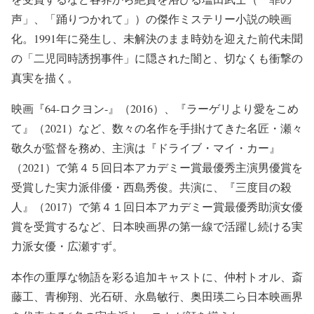
声」、「踊りつかれて」）の傑作ミステリー小説の映画
化。1991年に発生し、未解決のまま時効を迎えた前代未聞
の「二児同時誘拐事件」に隠された闇と、切なくも衝撃の
真実を描く。
映画『64‐ロクヨン‐』（2016）、『ラーゲリより愛をこめ
て』（2021）など、数々の名作を手掛けてきた名匠・瀬々
敬久が監督を務め、主演は『ドライブ・マイ・カー』
（2021）で第４５回日本アカデミー賞最優秀主演男優賞を
受賞した実力派俳優・西島秀俊。共演に、『三度目の殺
人』（2017）で第４１回日本アカデミー賞最優秀助演女優
賞を受賞するなど、日本映画界の第一線で活躍し続ける実
力派女優・広瀬すず。
本作の重厚な物語を彩る追加キャストに、仲村トオル、斎
藤工、青柳翔、光石研、永島敏行、奥田瑛二ら日本映画界