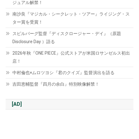
ジュアル解禁！
南沙良『マジカル・シークレット・ツアー』ライジング・ス
ター賞を受賞！
スピルバーグ監督『ディスクロージャー・デイ』（原題
Disclosure Day ）語る
2026年秋『ONE PIECE』公式ストアが米国ロサンゼルス初出
店！
中村倫也×ムロツヨシ『君のクイズ』監督演出を語る
吉田恵輔監督『四月の余白』特別映像解禁！
[AD]