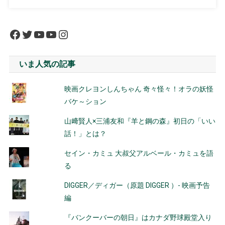
Facebook
Twitter
YouTube
YouTube
Instagram
いま人気の記事
映画クレヨンしんちゃん 奇々怪々！オラの妖怪
バケ～ション
山﨑賢人×三浦友和『羊と鋼の森』初日の「いい
話！」とは？
セイン・カミュ 大叔父アルベール・カミュを語
る
DIGGER／ディガー（原題 DIGGER ）- 映画予告
編
『バンクーバーの朝日』はカナダ野球殿堂入り