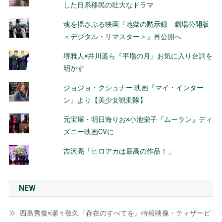
した日系移民の壮大なドラマ
魂を揺さぶる映画『地獄の黙示録 劇場公開版
＜デジタル・リマスター＞』再公開へ
堺雅人×井川遥ら『平場の月』お気に入り台詞を
明かす
ジョジョ・クシュナー 映画『マイ・インター
ン』より【美少女観測隊】
元宝塚・明日海りお×小池栄子『ムーラン』ディ
ズニー映画CVに
吉沢亮「ヒロアカは最高の作品！」
NEW
西島秀俊×瀬々敬久『存在のすべてを』特報映像・ティザービ