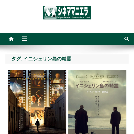
Skip
to
content
シネママニエラ
タグ:
イニシェリン島の精霊