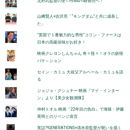
北野武監督の全17作Blu-ray発売へ！
山﨑賢人×吉沢亮「“キングダム”と共に成長し
た」
“英国で１番魅力的な男性”コリン・ファースは
日本の高級珍味がお好き！
映画クレヨンしんちゃん 奇々怪々！オラの妖怪
バケ～ション
セイン・カミュ 大叔父アルベール・カミュを語
る
ジョジョ・クシュナー 映画『マイ・インター
ン』より【美少女観測隊】
仲村トオル 映画『22年目の告白』で海猿・伊藤
英明とのリベンジ宣言
実話?!GENERATIONS×清水崇監督が呪いを描く