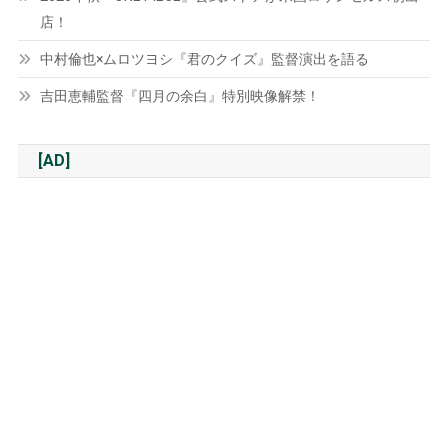
店！
中村倫也×ムロツヨシ『君のクイズ』監督演出を語る
吉田恵輔監督『四月の余白』特別映像解禁！
[AD]