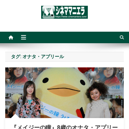
Skip
to
content
シネママニエラ
タグ:
オナタ・アプリール
『メイジーの瞳』8歳のオナタ・アプリー