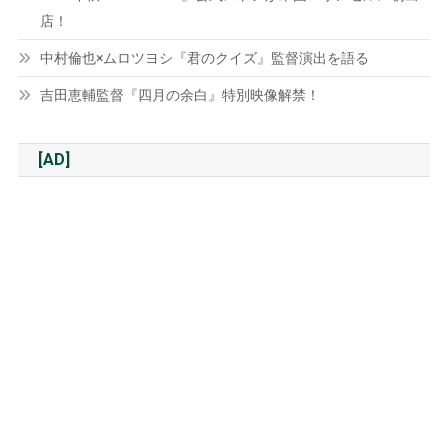
店！
中村倫也×ムロツヨシ『君のクイズ』監督演出を語る
吉田恵輔監督『四月の余白』特別映像解禁！
[AD]