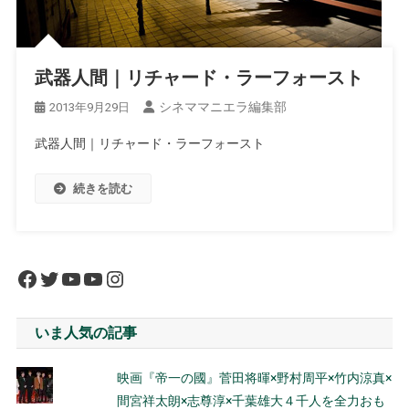
武器人間｜リチャード・ラーフォースト
シネママニエラ編集部
2013年9月29日
武器人間｜リチャード・ラーフォースト
続きを読む
Facebook
Twitter
YouTube
YouTube
Instagram
いま人気の記事
映画『帝一の國』菅田将暉×野村周平×竹内涼真×
間宮祥太朗×志尊淳×千葉雄大４千人を全力おも