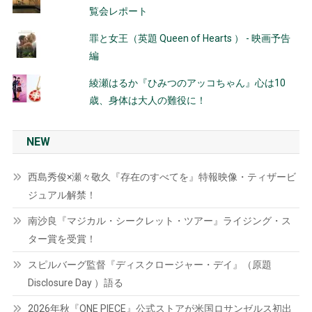
覧会レポート
罪と女王（英題 Queen of Hearts ） - 映画予告
編
綾瀬はるか『ひみつのアッコちゃん』心は10
歳、身体は大人の難役に！
NEW
西島秀俊×瀬々敬久『存在のすべてを』特報映像・ティザービ
ジュアル解禁！
南沙良『マジカル・シークレット・ツアー』ライジング・ス
ター賞を受賞！
スピルバーグ監督『ディスクロージャー・デイ』（原題
Disclosure Day ）語る
2026年秋『ONE PIECE』公式ストアが米国ロサンゼルス初出