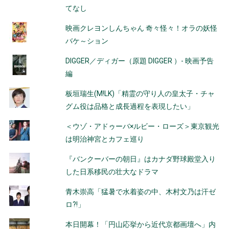
てなし
映画クレヨンしんちゃん 奇々怪々！オラの妖怪
バケ～ション
DIGGER／ディガー（原題 DIGGER ）- 映画予告
編
板垣瑞生(M!LK)「精霊の守り人の皇太子・チャ
グム役は品格と成長過程を表現したい」
＜ウゾ・アドゥーバ×ルビー・ローズ＞東京観光
は明治神宮とカフェ巡り
『バンクーバーの朝日』はカナダ野球殿堂入り
した日系移民の壮大なドラマ
青木崇高「猛暑で水着姿の中、木村文乃は汗ゼ
ロ?!」
本日開幕！「円山応挙から近代京都画壇へ」内