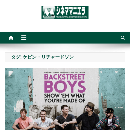
Skip
to
content
シネママニエラ
タグ:
ケビン・リチャードソン