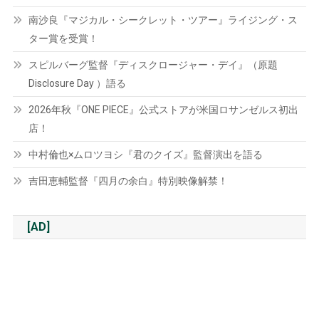
南沙良『マジカル・シークレット・ツアー』ライジング・ス
ター賞を受賞！
スピルバーグ監督『ディスクロージャー・デイ』（原題
Disclosure Day ）語る
2026年秋『ONE PIECE』公式ストアが米国ロサンゼルス初出
店！
中村倫也×ムロツヨシ『君のクイズ』監督演出を語る
吉田恵輔監督『四月の余白』特別映像解禁！
[AD]