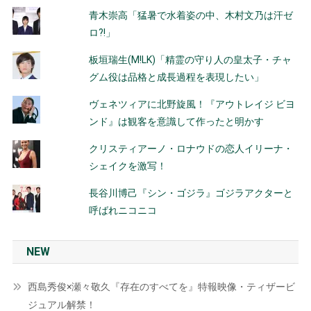
青木崇高「猛暑で水着姿の中、木村文乃は汗ゼ
ロ?!」
板垣瑞生(M!LK)「精霊の守り人の皇太子・チャ
グム役は品格と成長過程を表現したい」
ヴェネツィアに北野旋風！『アウトレイジ ビヨ
ンド』は観客を意識して作ったと明かす
クリスティアーノ・ロナウドの恋人イリーナ・
シェイクを激写！
長谷川博己『シン・ゴジラ』ゴジラアクターと
呼ばれニコニコ
NEW
西島秀俊×瀬々敬久『存在のすべてを』特報映像・ティザービ
ジュアル解禁！