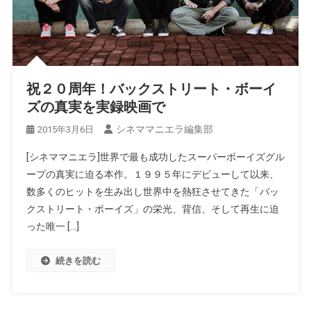
祝２０周年！バックストリート・ボーイ
ズの真実を実録映画で
シネママニエラ編集部
2015年3月6日
[シネママニエラ]世界で最も成功したスーパーボーイズグル
ープの真実に迫る本作。１９９５年にデビューして以来、
数多くのヒットを生み出し世界中を熱狂させてきた「バッ
クストリート・ボーイズ」の栄光、背信、そして再生に迫
った唯一 […]
続きを読む