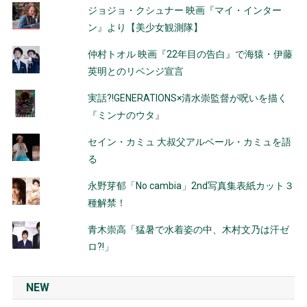
ジョジョ・クシュナー 映画『マイ・インター
ン』より【美少女観測隊】
仲村トオル 映画『22年目の告白』で海猿・伊藤
英明とのリベンジ宣言
実話?!GENERATIONS×清水崇監督が呪いを描く
『ミンナのウタ』
セイン・カミュ 大叔父アルベール・カミュを語
る
永野芽郁「No cambia」2nd写真集表紙カット３
種解禁！
青木崇高「猛暑で水着姿の中、木村文乃は汗ゼ
ロ?!」
NEW