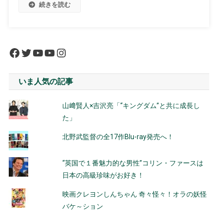
続きを読む
Facebook
Twitter
YouTube
YouTube
Instagram
いま人気の記事
山﨑賢人×吉沢亮「“キングダム”と共に成長し
た」
北野武監督の全17作Blu-ray発売へ！
“英国で１番魅力的な男性”コリン・ファースは
日本の高級珍味がお好き！
映画クレヨンしんちゃん 奇々怪々！オラの妖怪
バケ～ション