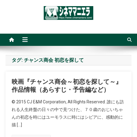
Skip
to
content
シネママニエラ
タグ:
チャンス商会 初恋を探して
映画『チャンス商会～初恋を探して～』
作品情報（あらすじ・予告編など）
© 2015 CJ E&M Corporation, All Rights Reserved. 誰にも訪
れる人生終盤の日々の中で見つけた、７０歳のおじいちゃ
んの初恋を時にはユーモラスに時にはシビアに、感動的に
描 […]