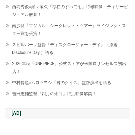
西島秀俊×瀬々敬久『存在のすべてを』特報映像・ティザービ
ジュアル解禁！
南沙良『マジカル・シークレット・ツアー』ライジング・ス
ター賞を受賞！
スピルバーグ監督『ディスクロージャー・デイ』（原題
Disclosure Day ）語る
2026年秋『ONE PIECE』公式ストアが米国ロサンゼルス初出
店！
中村倫也×ムロツヨシ『君のクイズ』監督演出を語る
吉田恵輔監督『四月の余白』特別映像解禁！
[AD]