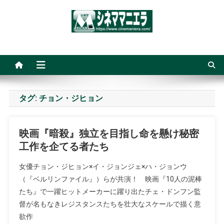
Skip
to
content
シネママニエラ
タグ:
チョン・ジヒョン
映画『暗殺』独立を目指し命を懸け秘密
工作を企てる者たち
女優チョン・ジヒョン×イ・ジョンジェ×ハ・ジョンウ
（『ベルリンファイル』）らが共演！ 映画『10人の泥棒
たち』で一躍ヒットメーカーに躍り出たチェ・ドンフン監
督が名もなきレジスタンスたちを壮大なスケールで描く意
欲作