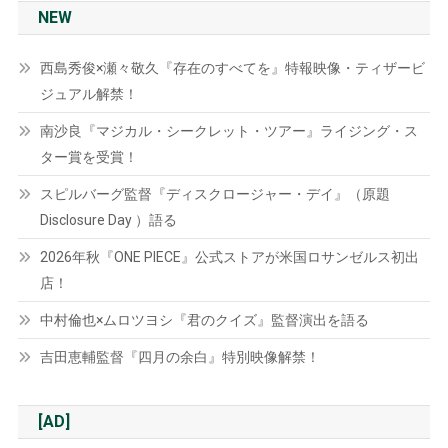
NEW
西島秀俊×瀬々敬久『存在のすべてを』特報映像・ティザービ
ジュアル解禁！
南沙良『マジカル・シークレット・ツアー』ライジング・ス
ター賞を受賞！
スピルバーグ監督『ディスクロージャー・デイ』（原題
Disclosure Day ）語る
2026年秋『ONE PIECE』公式ストアが米国ロサンゼルス初出
店！
中村倫也×ムロツヨシ『君のクイズ』監督演出を語る
吉田恵輔監督『四月の余白』特別映像解禁！
[AD]