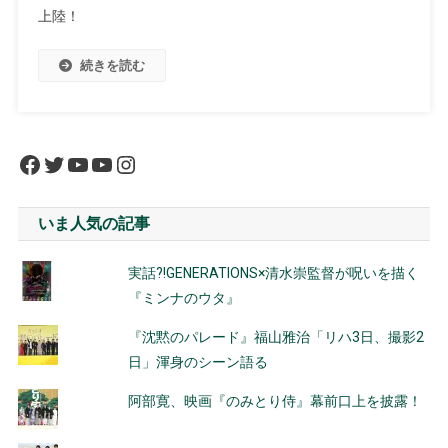
上陸！
続きを読む
Facebook
Twitter
YouTube
YouTube
Instagram
いま人気の記事
実話?!GENERATIONS×清水崇監督が呪いを描く
『ミンナのウタ』
『沈黙のパレード』福山雅治「リハ3日、撮影2
日」渾身のシーン語る
阿部寛、映画『のみとり侍』幕前口上を披露！