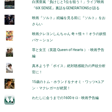
白濱亜嵐「負けじと1位を狙う！」ライブ映画
『6IX SENSE』裏話をGENERATIONSが語る
映画『ソルト』続編を見る前に『ソルト』をお
さらい
映画クレヨンしんちゃん 奇々怪々！オラの妖怪
バケ～ション
罪と女王（英題 Queen of Hearts ） - 映画予告
編
真木よう子「ボイス」絶対聴感能力の声紋分析
官に！
15歳のトム・ホランドをナオミ・ワッツ×ユア
ン・マクレガーが絶賛！
わたしに会うまでの1600キロ - 映画予告編