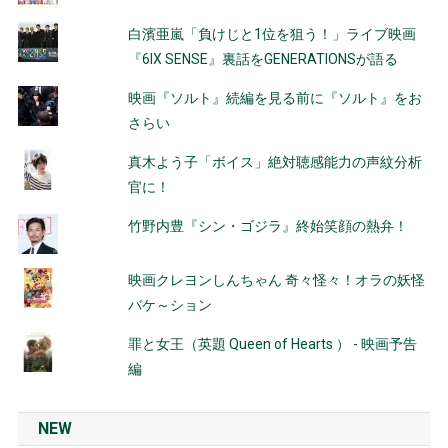
白濱亜嵐「負けじと1位を狙う！」ライブ映画
『6IX SENSE』裏話をGENERATIONSが語る
映画『ソルト』続編を見る前に『ソルト』をお
さらい
真木よう子「ボイス」絶対聴感能力の声紋分析
官に！
竹野内豊『シン・ゴジラ』終始笑顔の熱弁！
映画クレヨンしんちゃん 奇々怪々！オラの妖怪
バケ～ション
罪と女王（英題 Queen of Hearts ） - 映画予告
編
NEW