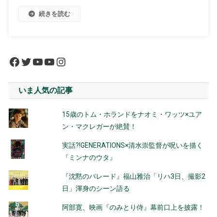
続きを読む
Facebook
Twitter
YouTube
YouTube
Instagram
いま人気の記事
15歳のトム・ホランドをナオミ・ワッツ×ユア
ン・マクレガーが絶賛！
実話?!GENERATIONS×清水崇監督が呪いを描く
『ミンナのウタ』
『沈黙のパレード』福山雅治「リハ3日、撮影2
日」渾身のシーン語る
阿部寛、映画『のみとり侍』幕前口上を披露！