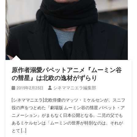
原作者溺愛パペットアニメ『ムーミン谷
の彗星』は北欧の逸材がずらり
シネママニエラ編集部
2015年2月25日
[シネママニエラ]北欧俳優のマッツ・ミケルセンが、スニフ
役の声をつとめた『劇場版 ムーミン谷の彗星 パペット・ア
ニメーション』がまもなく日本公開となる。二児の父でも
あるミケルセンは「ムーミンの世界が特別なのは、それが
とて […]