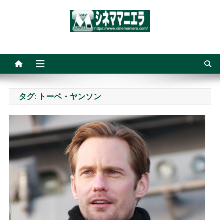
Skip
to
content
シネママニエラ
タグ:
トーベ・ヤンソン