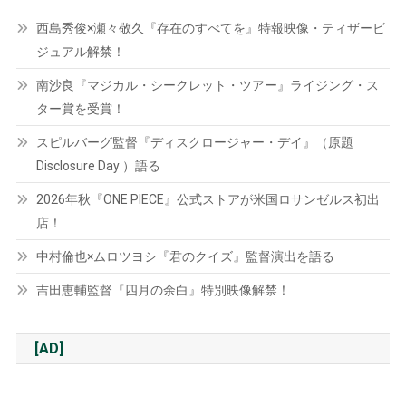
西島秀俊×瀬々敬久『存在のすべてを』特報映像・ティザービ
ジュアル解禁！
南沙良『マジカル・シークレット・ツアー』ライジング・ス
ター賞を受賞！
スピルバーグ監督『ディスクロージャー・デイ』（原題
Disclosure Day ）語る
2026年秋『ONE PIECE』公式ストアが米国ロサンゼルス初出
店！
中村倫也×ムロツヨシ『君のクイズ』監督演出を語る
吉田恵輔監督『四月の余白』特別映像解禁！
[AD]