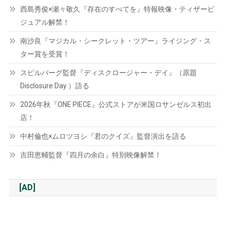
西島秀俊×瀬々敬久『存在のすべてを』特報映像・ティザービ
ジュアル解禁！
南沙良『マジカル・シークレット・ツアー』ライジング・ス
ター賞を受賞！
スピルバーグ監督『ディスクロージャー・デイ』（原題
Disclosure Day ）語る
2026年秋『ONE PIECE』公式ストアが米国ロサンゼルス初出
店！
中村倫也×ムロツヨシ『君のクイズ』監督演出を語る
吉田恵輔監督『四月の余白』特別映像解禁！
[AD]