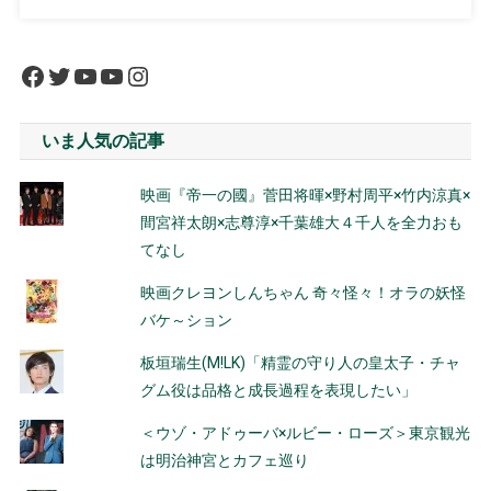
Facebook
Twitter
YouTube
YouTube
Instagram
いま人気の記事
映画『帝一の國』菅田将暉×野村周平×竹内涼真×
間宮祥太朗×志尊淳×千葉雄大４千人を全力おも
てなし
映画クレヨンしんちゃん 奇々怪々！オラの妖怪
バケ～ション
板垣瑞生(M!LK)「精霊の守り人の皇太子・チャ
グム役は品格と成長過程を表現したい」
＜ウゾ・アドゥーバ×ルビー・ローズ＞東京観光
は明治神宮とカフェ巡り