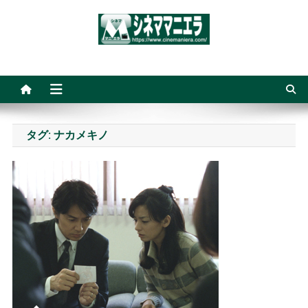
Skip
to
content
シネママニエラ
タグ:
ナカメキノ