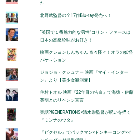
ゲ
た」
ー
北野武監督の全17作Blu-ray発売へ！
シ
“英国で１番魅力的な男性”コリン・ファースは
ョ
日本の高級珍味がお好き！
ン
映画クレヨンしんちゃん 奇々怪々！オラの妖怪
バケ～ション
ジョジョ・クシュナー 映画『マイ・インター
ン』より【美少女観測隊】
仲村トオル 映画『22年目の告白』で海猿・伊藤
英明とのリベンジ宣言
実話?!GENERATIONS×清水崇監督が呪いを描く
『ミンナのウタ』
『ピクセル』でパックマン×ドンキーコング×イ