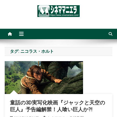
Skip
to
content
シネママニエラ
タグ:
ニコラス・ホルト
童話の3D実写化映画『ジャックと天空の
巨人』予告編解禁！人喰い巨人か?!