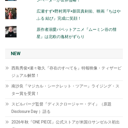
ンベーダーが世界侵略！
広瀬すず×野村周平×新田真剣佑、映画『ちはや
ふる 結び』完成に笑顔！
原作者溺愛パペットアニメ『ムーミン谷の彗
星』は北欧の逸材がずらり
NEW
西島秀俊×瀬々敬久『存在のすべてを』特報映像・ティザービ
ジュアル解禁！
南沙良『マジカル・シークレット・ツアー』ライジング・ス
ター賞を受賞！
スピルバーグ監督『ディスクロージャー・デイ』（原題
Disclosure Day ）語る
2026年秋『ONE PIECE』公式ストアが米国ロサンゼルス初出