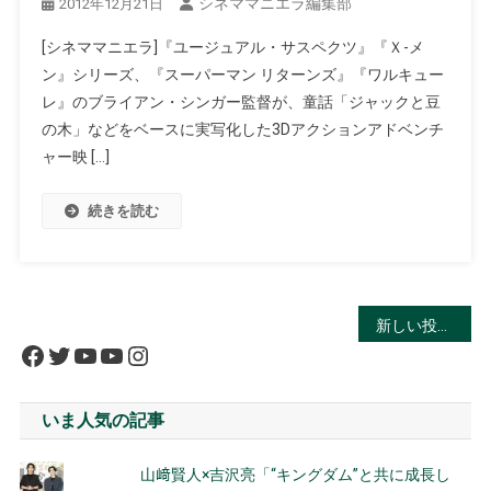
シネママニエラ編集部
2012年12月21日
[シネママニエラ]『ユージュアル・サスペクツ』『Ｘ-メ
ン』シリーズ、『スーパーマン リターンズ』『ワルキュー
レ』のブライアン・シンガー監督が、童話「ジャックと豆
の木」などをベースに実写化した3Dアクションアドベンチ
ャー映 […]
続きを読む
投
新しい投稿
Facebook
Twitter
YouTube
YouTube
Instagram
稿
ナ
いま人気の記事
ビ
山﨑賢人×吉沢亮「“キングダム”と共に成長し