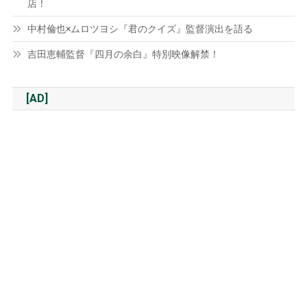
店！
中村倫也×ムロツヨシ『君のクイズ』監督演出を語る
吉田恵輔監督『四月の余白』特別映像解禁！
[AD]