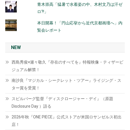
青木崇高「猛暑で水着姿の中、木村文乃は汗ゼ
ロ?!」
本日開幕！「円山応挙から近代京都画壇へ」内
覧会レポート
NEW
西島秀俊×瀬々敬久『存在のすべてを』特報映像・ティザービ
ジュアル解禁！
南沙良『マジカル・シークレット・ツアー』ライジング・ス
ター賞を受賞！
スピルバーグ監督『ディスクロージャー・デイ』（原題
Disclosure Day ）語る
2026年秋『ONE PIECE』公式ストアが米国ロサンゼルス初出
店！