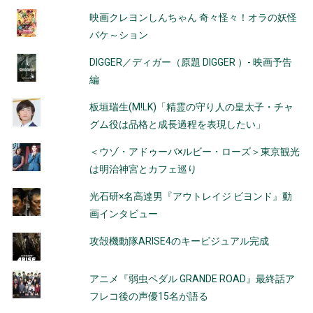
映画クレヨンしんちゃん 奇々怪々！オラの妖怪
バケ～ション
DIGGER／ディガー（原題 DIGGER ）- 映画予告
編
板垣瑞生(M!LK)「精霊の守り人の皇太子・チャ
グム役は品格と成長過程を表現したい」
＜ウゾ・アドゥーバ×ルビー・ローズ＞東京観光
は明治神宮とカフェ巡り
光石研×名高達男『アウトレイジ ビヨンド』動
画インタビュー
攻殻機動隊ARISE4のキービジュアル完成
アニメ『弱虫ペダル GRANDE ROAD』最終話ア
フレコ後の声優15名が語る