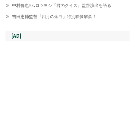
中村倫也×ムロツヨシ『君のクイズ』監督演出を語る
吉田恵輔監督『四月の余白』特別映像解禁！
[AD]