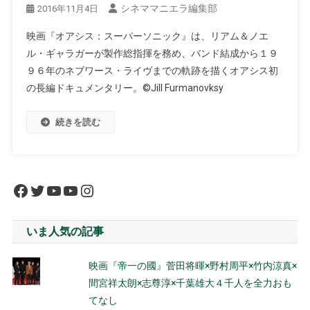
シネママニエラ編集部
2016年11月4日
映画『オアシス：スーパーソニック』は、リアム＆ノエ
ル・ギャラガーが製作総指揮を務め、バンド結成から１９
９６年のネブワース・ライヴまでの軌跡を描くオアシス初
の長編ドキュメンタリー。©Jill Furmanovksy
続きを読む
Facebook
Twitter
YouTube
YouTube
Instagram
いま人気の記事
映画『帝一の國』菅田将暉×野村周平×竹内涼真×
間宮祥太朗×志尊淳×千葉雄大４千人を全力おも
てなし