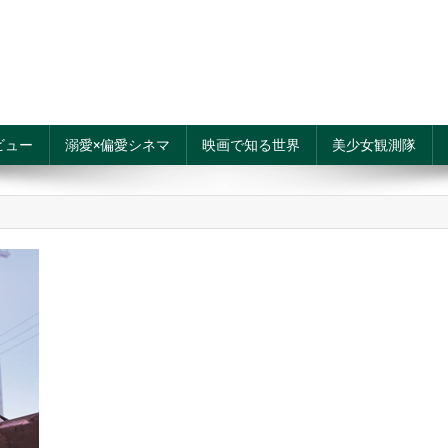
ビュー
溺愛×偏愛シネマ
映画で知る世界
美少女観測隊