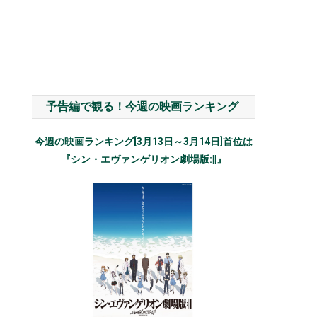
予告編で観る！今週の映画ランキング
今週の映画ランキング[3月13日～3月14日]首位は
『シン・エヴァンゲリオン劇場版:||』