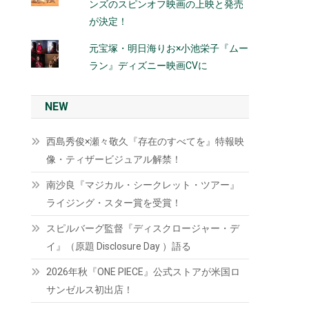
ンズのスピンオフ映画の上映と発売
が決定！
元宝塚・明日海りお×小池栄子『ムー
ラン』ディズニー映画CVに
NEW
西島秀俊×瀬々敬久『存在のすべてを』特報映
像・ティザービジュアル解禁！
南沙良『マジカル・シークレット・ツアー』
ライジング・スター賞を受賞！
スピルバーグ監督『ディスクロージャー・デ
イ』（原題 Disclosure Day ）語る
2026年秋『ONE PIECE』公式ストアが米国ロ
サンゼルス初出店！