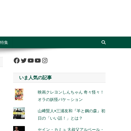
特集
Facebook
Twitter
YouTube
YouTube
Instagram
いま人気の記事
映画クレヨンしんちゃん 奇々怪々！
オラの妖怪バケ～ション
山﨑賢人×三浦友和『羊と鋼の森』初
日の「いい話！」とは？
セイン・カミュ 大叔父アルベール・