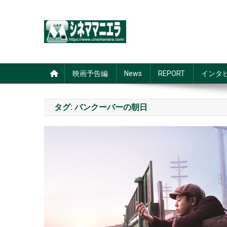
Skip
to
content
シネママニエラ
映画予告編
News
REPORT
インタ
タグ:
バンクーバーの朝日