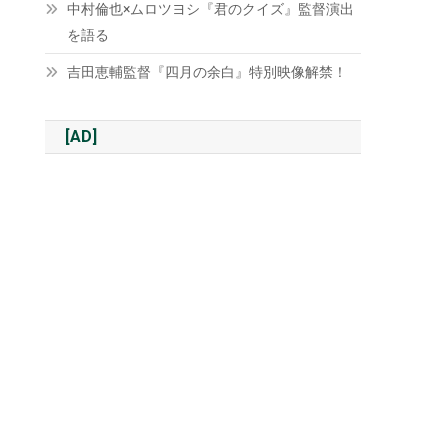
中村倫也×ムロツヨシ『君のクイズ』監督演出
を語る
吉田恵輔監督『四月の余白』特別映像解禁！
[AD]