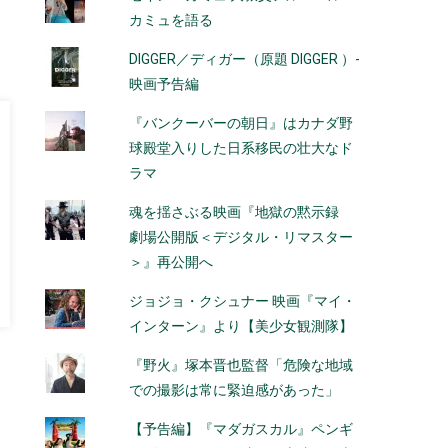
カミュを語る
DIGGER／ディガー（原題 DIGGER ）-
映画予告編
『バンクーバーの朝日』はカナダ野
球殿堂入りした日系移民の壮大なド
ラマ
魂を揺さぶる映画『地獄の黙示録
劇場公開版＜デジタル・リマスター
＞』再公開へ
ジョジョ・クシュナー 映画『マイ・
インターン』より【美少女観測隊】
『野火』塚本晋也監督「危険な地域
での撮影は常に緊迫感があった」
【予告編】『マダガスカル』ペンギ