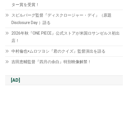
ター賞を受賞！
スピルバーグ監督『ディスクロージャー・デイ』（原題
Disclosure Day ）語る
2026年秋『ONE PIECE』公式ストアが米国ロサンゼルス初出
店！
中村倫也×ムロツヨシ『君のクイズ』監督演出を語る
吉田恵輔監督『四月の余白』特別映像解禁！
[AD]