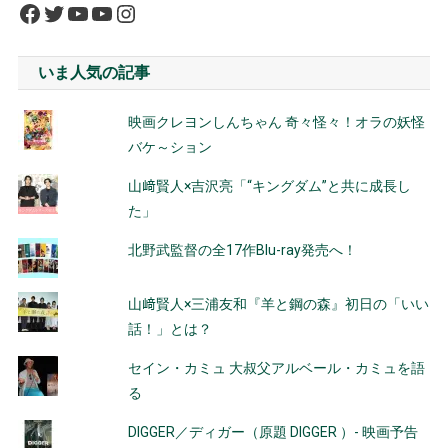
Facebook
Twitter
YouTube
YouTube
Instagram
いま人気の記事
映画クレヨンしんちゃん 奇々怪々！オラの妖怪
バケ～ション
山﨑賢人×吉沢亮「“キングダム”と共に成長し
た」
北野武監督の全17作Blu-ray発売へ！
山﨑賢人×三浦友和『羊と鋼の森』初日の「いい
話！」とは？
セイン・カミュ 大叔父アルベール・カミュを語
る
DIGGER／ディガー（原題 DIGGER ）- 映画予告