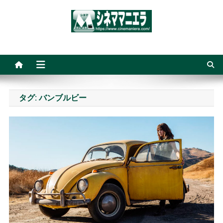
Skip
to
content
シネママニエラ
タグ:
バンブルビー