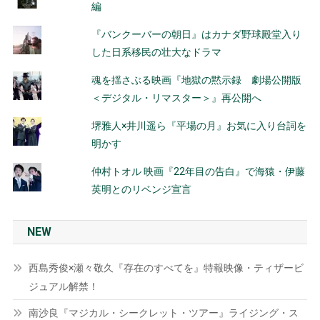
編
『バンクーバーの朝日』はカナダ野球殿堂入り
した日系移民の壮大なドラマ
魂を揺さぶる映画『地獄の黙示録 劇場公開版
＜デジタル・リマスター＞』再公開へ
堺雅人×井川遥ら『平場の月』お気に入り台詞を
明かす
仲村トオル 映画『22年目の告白』で海猿・伊藤
英明とのリベンジ宣言
NEW
西島秀俊×瀬々敬久『存在のすべてを』特報映像・ティザービ
ジュアル解禁！
南沙良『マジカル・シークレット・ツアー』ライジング・ス