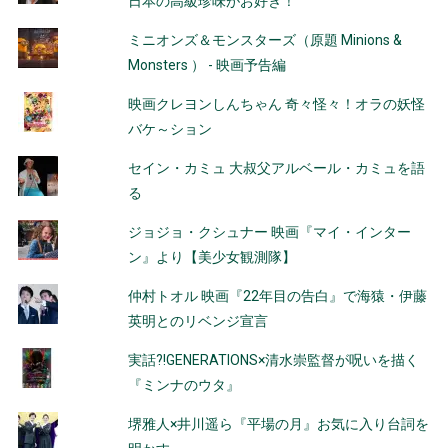
日本の高級珍味がお好き！
ミニオンズ＆モンスターズ（原題 Minions &
Monsters ） - 映画予告編
映画クレヨンしんちゃん 奇々怪々！オラの妖怪
バケ～ション
セイン・カミュ 大叔父アルベール・カミュを語
る
ジョジョ・クシュナー 映画『マイ・インター
ン』より【美少女観測隊】
仲村トオル 映画『22年目の告白』で海猿・伊藤
英明とのリベンジ宣言
実話?!GENERATIONS×清水崇監督が呪いを描く
『ミンナのウタ』
堺雅人×井川遥ら『平場の月』お気に入り台詞を