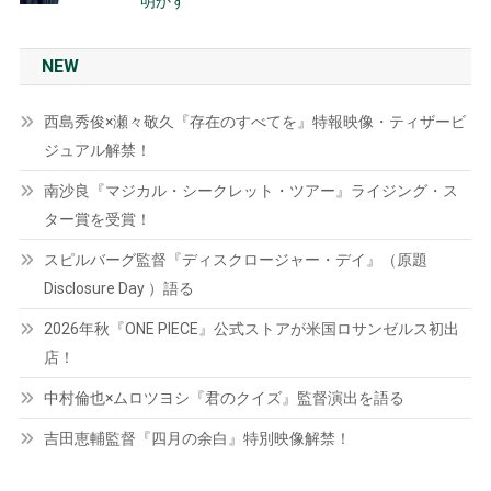
明かす
NEW
西島秀俊×瀬々敬久『存在のすべてを』特報映像・ティザービ
ジュアル解禁！
南沙良『マジカル・シークレット・ツアー』ライジング・ス
ター賞を受賞！
スピルバーグ監督『ディスクロージャー・デイ』（原題
Disclosure Day ）語る
2026年秋『ONE PIECE』公式ストアが米国ロサンゼルス初出
店！
中村倫也×ムロツヨシ『君のクイズ』監督演出を語る
吉田恵輔監督『四月の余白』特別映像解禁！