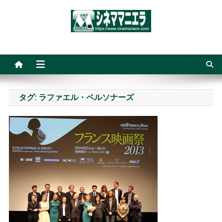
Skip
to
content
シネママニエラ
タグ:
ラファエル・ペルソナーズ