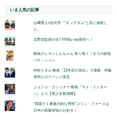
いま人気の記事
山﨑賢人×吉沢亮「“キングダム”と共に成長し
た」
北野武監督の全17作Blu-ray発売へ！
映画クレヨンしんちゃん 奇々怪々！オラの妖怪
バケ～ション
仲村トオル 映画『22年目の告白』で海猿・伊藤
英明とのリベンジ宣言
ジョジョ・クシュナー 映画『マイ・インター
ン』より【美少女観測隊】
“英国で１番魅力的な男性”コリン・ファースは
日本の高級珍味がお好き！