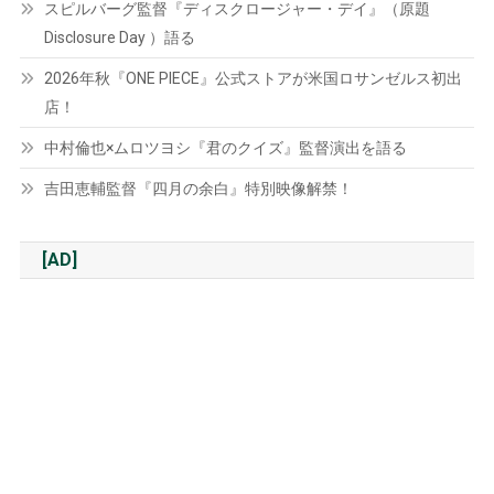
スピルバーグ監督『ディスクロージャー・デイ』（原題
Disclosure Day ）語る
2026年秋『ONE PIECE』公式ストアが米国ロサンゼルス初出
店！
中村倫也×ムロツヨシ『君のクイズ』監督演出を語る
吉田恵輔監督『四月の余白』特別映像解禁！
[AD]