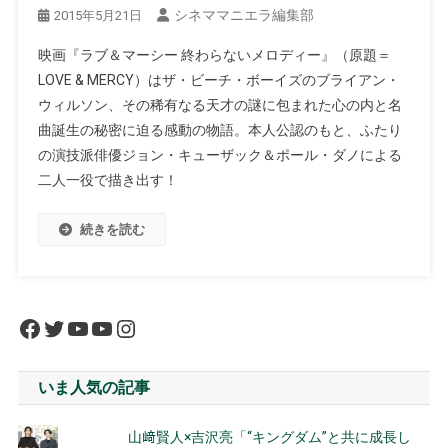
シネママニエラ編集部
2015年5月21日
映画『ラブ＆マーシー 終わらないメロディー』（原題＝
LOVE & MERCY）はザ・ビーチ・ボーイズのブライアン・
ウィルソン、その稀有なる天才の謎に包まれた心の内と名
曲誕生の秘密に迫る感動の物語。本人公認のもと、ふたり
の演技派俳優ジョン・キューザック＆ポール・ダノによる
二人一役で描き出す！
続きを読む
Facebook
Twitter
YouTube
YouTube
Instagram
いま人気の記事
山﨑賢人×吉沢亮「“キングダム”と共に成長し