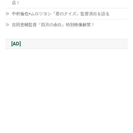
店！
中村倫也×ムロツヨシ『君のクイズ』監督演出を語る
吉田恵輔監督『四月の余白』特別映像解禁！
[AD]