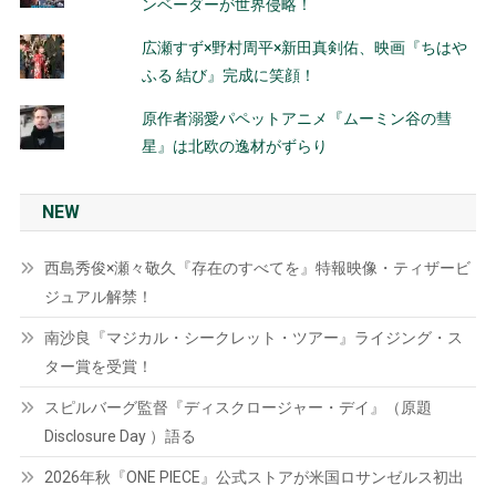
ンベーダーが世界侵略！
広瀬すず×野村周平×新田真剣佑、映画『ちはや
ふる 結び』完成に笑顔！
原作者溺愛パペットアニメ『ムーミン谷の彗
星』は北欧の逸材がずらり
NEW
西島秀俊×瀬々敬久『存在のすべてを』特報映像・ティザービ
ジュアル解禁！
南沙良『マジカル・シークレット・ツアー』ライジング・ス
ター賞を受賞！
スピルバーグ監督『ディスクロージャー・デイ』（原題
Disclosure Day ）語る
2026年秋『ONE PIECE』公式ストアが米国ロサンゼルス初出