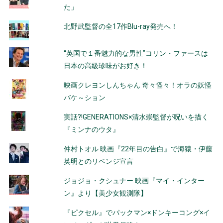
た」
北野武監督の全17作Blu-ray発売へ！
“英国で１番魅力的な男性”コリン・ファースは
日本の高級珍味がお好き！
映画クレヨンしんちゃん 奇々怪々！オラの妖怪
バケ～ション
実話?!GENERATIONS×清水崇監督が呪いを描く
『ミンナのウタ』
仲村トオル 映画『22年目の告白』で海猿・伊藤
英明とのリベンジ宣言
ジョジョ・クシュナー 映画『マイ・インター
ン』より【美少女観測隊】
『ピクセル』でパックマン×ドンキーコング×イ