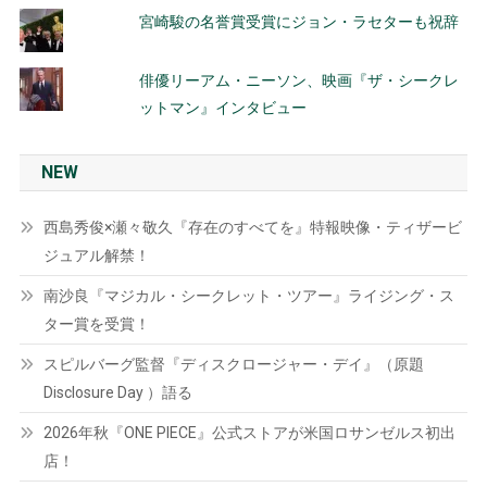
宮崎駿の名誉賞受賞にジョン・ラセターも祝辞
俳優リーアム・ニーソン、映画『ザ・シークレ
ットマン』インタビュー
NEW
西島秀俊×瀬々敬久『存在のすべてを』特報映像・ティザービ
ジュアル解禁！
南沙良『マジカル・シークレット・ツアー』ライジング・ス
ター賞を受賞！
スピルバーグ監督『ディスクロージャー・デイ』（原題
Disclosure Day ）語る
2026年秋『ONE PIECE』公式ストアが米国ロサンゼルス初出
店！