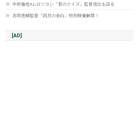
中村倫也×ムロツヨシ『君のクイズ』監督演出を語る
吉田恵輔監督『四月の余白』特別映像解禁！
[AD]