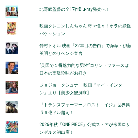
北野武監督の全17作Blu-ray発売へ！
映画クレヨンしんちゃん 奇々怪々！オラの妖怪
バケ～ション
仲村トオル 映画『22年目の告白』で海猿・伊藤
英明とのリベンジ宣言
“英国で１番魅力的な男性”コリン・ファースは
日本の高級珍味がお好き！
ジョジョ・クシュナー 映画『マイ・インター
ン』より【美少女観測隊】
『トランスフォーマー／ロストエイジ』世界興
収６億ドル超え！
2026年秋『ONE PIECE』公式ストアが米国ロサ
ンゼルス初出店！