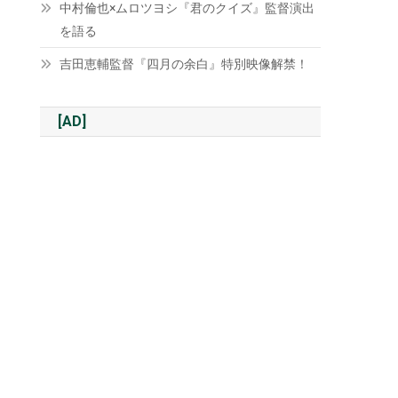
中村倫也×ムロツヨシ『君のクイズ』監督演出
を語る
吉田恵輔監督『四月の余白』特別映像解禁！
[AD]