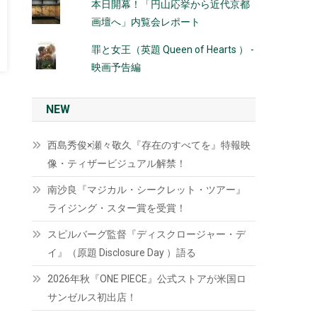
本日開幕！「円山応挙から近代京都
画壇へ」内覧会レポート
罪と女王（英題 Queen of Hearts ） -
映画予告編
NEW
西島秀俊×瀬々敬久『存在のすべてを』特報映
像・ティザービジュアル解禁！
南沙良『マジカル・シークレット・ツアー』
ライジング・スター賞を受賞！
スピルバーグ監督『ディスクロージャー・デ
イ』（原題 Disclosure Day ）語る
2026年秋『ONE PIECE』公式ストアが米国ロ
サンゼルス初出店！