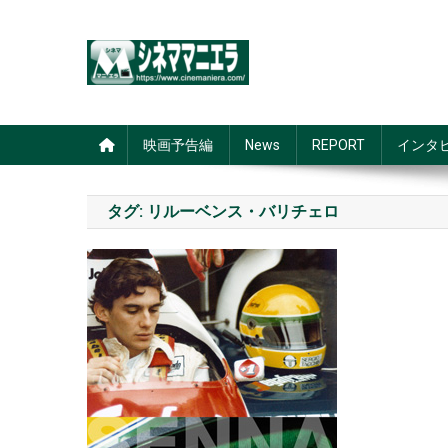
Skip
to
content
シネママニエラ
映画予告編
News
REPORT
インタ
タグ:
リルーベンス・バリチェロ