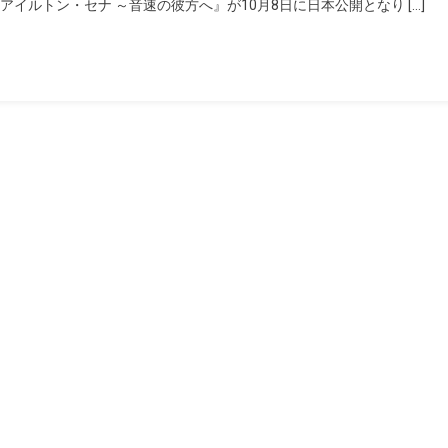
イルトン・セナ ～音速の彼方へ』が10月8日に日本公開となり […]