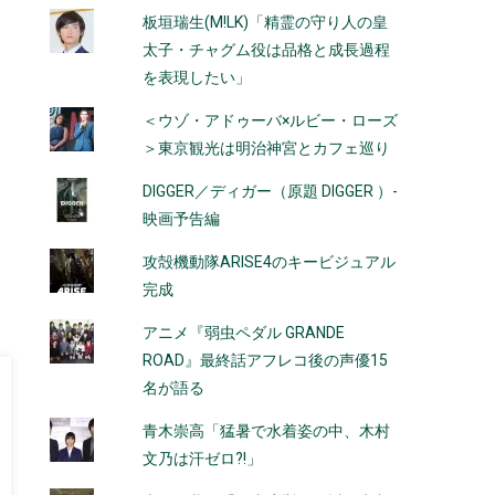
板垣瑞生(M!LK)「精霊の守り人の皇
太子・チャグム役は品格と成長過程
を表現したい」
＜ウゾ・アドゥーバ×ルビー・ローズ
＞東京観光は明治神宮とカフェ巡り
DIGGER／ディガー（原題 DIGGER ）-
映画予告編
攻殻機動隊ARISE4のキービジュアル
完成
アニメ『弱虫ペダル GRANDE
ROAD』最終話アフレコ後の声優15
名が語る
青木崇高「猛暑で水着姿の中、木村
文乃は汗ゼロ?!」