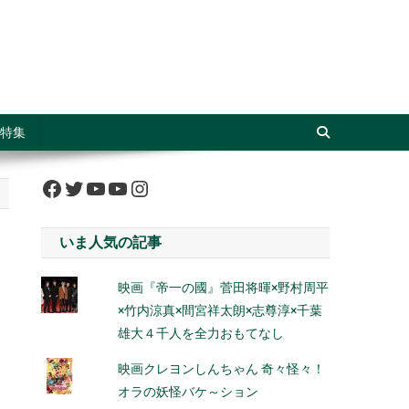
特集
Facebook
Twitter
YouTube
YouTube
Instagram
いま人気の記事
映画『帝一の國』菅田将暉×野村周平
×竹内涼真×間宮祥太朗×志尊淳×千葉
雄大４千人を全力おもてなし
映画クレヨンしんちゃん 奇々怪々！
オラの妖怪バケ～ション