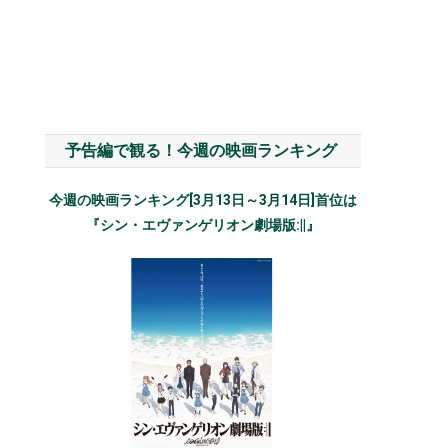
予告編で観る！今週の映画ランキング
今週の映画ランキング[3月13日～3月14日]首位は
『シン・エヴァンゲリオン劇場版:||』