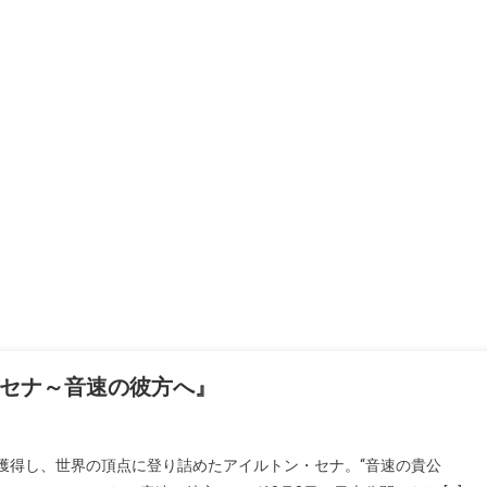
セナ～音速の彼方へ』
獲得し、世界の頂点に登り詰めたアイルトン・セナ。“音速の貴公