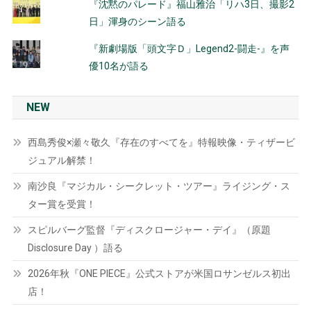
『沈黙のパレード』福山雅治「リハ3日、撮影2
日」渾身のシーン語る
『新劇場版「頭文字Ｄ」Legend2-闘走-』を声
優10名が語る
NEW
西島秀俊×瀬々敬久『存在のすべてを』特報映像・ティザービ
ジュアル解禁！
南沙良『マジカル・シークレット・ツアー』ライジング・ス
ター賞を受賞！
スピルバーグ監督『ディスクロージャー・デイ』（原題
Disclosure Day ）語る
2026年秋『ONE PIECE』公式ストアが米国ロサンゼルス初出
店！