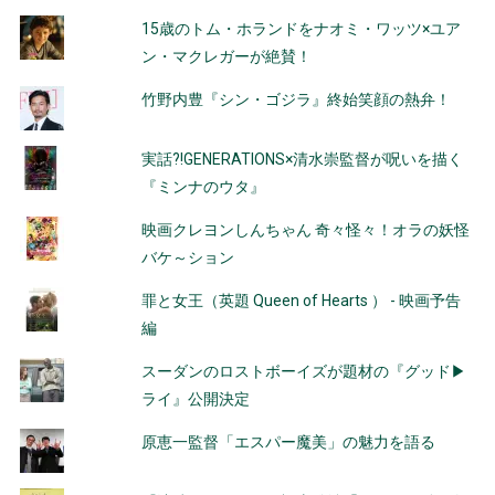
15歳のトム・ホランドをナオミ・ワッツ×ユア
ン・マクレガーが絶賛！
竹野内豊『シン・ゴジラ』終始笑顔の熱弁！
実話?!GENERATIONS×清水崇監督が呪いを描く
『ミンナのウタ』
映画クレヨンしんちゃん 奇々怪々！オラの妖怪
バケ～ション
罪と女王（英題 Queen of Hearts ） - 映画予告
編
スーダンのロストボーイズが題材の『グッド▶
ライ』公開決定
原恵一監督「エスパー魔美」の魅力を語る