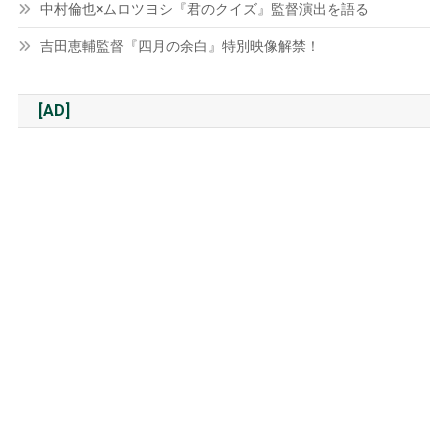
中村倫也×ムロツヨシ『君のクイズ』監督演出を語る
吉田恵輔監督『四月の余白』特別映像解禁！
[AD]