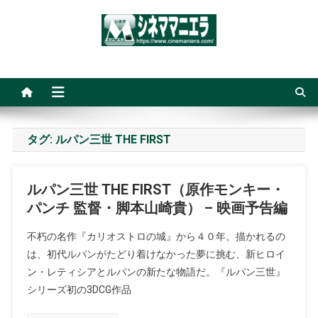
Skip
to
content
シネママニエラ
タグ:
ルパン三世 THE FIRST
ルパン三世 THE FIRST（原作モンキー・
パンチ 監督・脚本山崎貴） – 映画予告編
不朽の名作『カリオストロの城』から４０年。描かれるの
は、初代ルパンがたどり着けなかった夢に挑む、新ヒロイ
ン・レティシアとルパンの新たな物語だ。『ルパン三世』
シリーズ初の3DCG作品