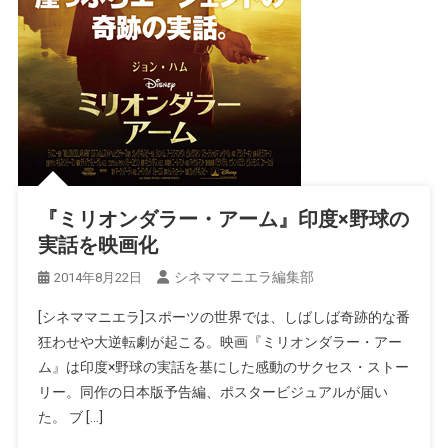
『ミリオンダラー・アーム』印度×野球の
実話を映画化
シネママニエラ編集部
2014年8月22日
[シネママニエラ]スポーツの世界では、しばしば奇跡的な番
狂わせや大逆転劇が起こる。映画『ミリオンダラー・アー
ム』は印度×野球の実話を基にした感動のサクセス・ストー
リー。同作の日本版予告編、ポスタービジュアルが届い
た。 ブ […]