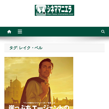
Skip
to
content
シネママニエラ
タグ:
レイク・ベル