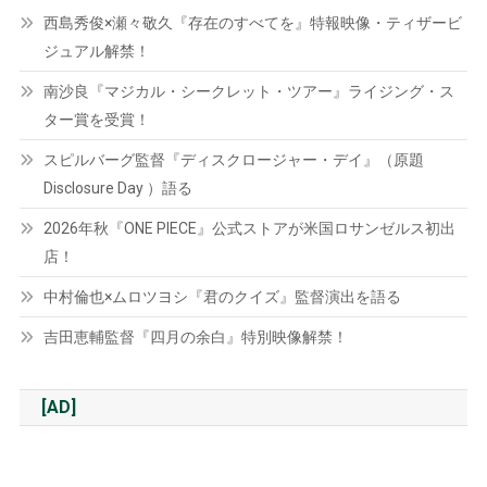
西島秀俊×瀬々敬久『存在のすべてを』特報映像・ティザービ
ジュアル解禁！
南沙良『マジカル・シークレット・ツアー』ライジング・ス
ター賞を受賞！
スピルバーグ監督『ディスクロージャー・デイ』（原題
Disclosure Day ）語る
2026年秋『ONE PIECE』公式ストアが米国ロサンゼルス初出
店！
中村倫也×ムロツヨシ『君のクイズ』監督演出を語る
吉田恵輔監督『四月の余白』特別映像解禁！
[AD]