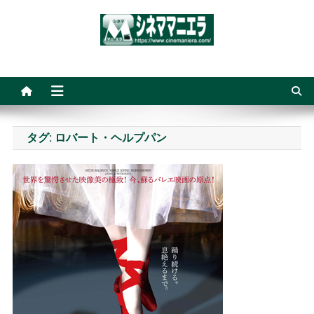
Skip
to
content
シネママニエラ
タグ:
ロバート・ヘルプパン