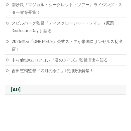
南沙良『マジカル・シークレット・ツアー』ライジング・ス
ター賞を受賞！
スピルバーグ監督『ディスクロージャー・デイ』（原題
Disclosure Day ）語る
2026年秋『ONE PIECE』公式ストアが米国ロサンゼルス初出
店！
中村倫也×ムロツヨシ『君のクイズ』監督演出を語る
吉田恵輔監督『四月の余白』特別映像解禁！
[AD]