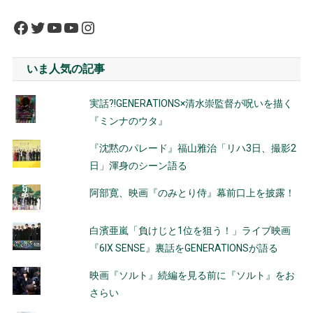
Facebook
Twitter
YouTube
YouTube
Instagram
いま人気の記事
実話?!GENERATIONS×清水崇監督が呪いを描く
『ミンナのウタ』
『沈黙のパレード』福山雅治「リハ3日、撮影2
日」渾身のシーン語る
阿部寛、映画『のみとり侍』幕前口上を披露！
白濱亜嵐「負けじと1位を狙う！」ライブ映画
『6IX SENSE』裏話をGENERATIONSが語る
映画『ソルト』続編を見る前に『ソルト』をお
さらい