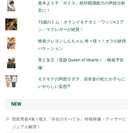
真木よう子「ボイス」絶対聴感能力の声紋分析
官に！
15歳のトム・ホランドをナオミ・ワッツ×ユア
ン・マクレガーが絶賛！
映画クレヨンしんちゃん 奇々怪々！オラの妖怪
バケ～ション
罪と女王（英題 Queen of Hearts ） - 映画予告
編
モテモテの阿部サダヲ、浴衣姿の松たか子らに
いやらしい妄想?!
NEW
西島秀俊×瀬々敬久『存在のすべてを』特報映像・ティザービ
ジュアル解禁！